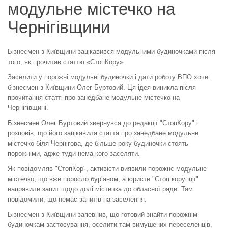
модульне містечко на
Чернігівщини
Бізнесмен з Київщини зацікавився модульними будиночками після
того, як прочитав статтю «СтопКору»
Заселити у порожні модульні будиночки і дати роботу ВПО хоче
бізнесмен з Київщини Олег Буртовий. Ця ідея виникла після
прочитання статті про занедбане модульне містечко на
Чернігівщині.
Бізнесмен Олег Буртовий звернувся до редакції "СтопКору" і
розповів, що його зацікавила стаття про занедбане модульне
містечко біля Чернігова, де більше року будиночки стоять
порожніми, адже туди нема кого заселяти.
Як повідомляв "СтопКор", активісти виявили порожнє модульне
містечко, що вже поросло бур’яном, а юристи "Стоп корупції"
направили запит щодо долі містечка до обласної ради. Там
повідомили, що немає запитів на заселення.
Бізнесмен з Київщини запевнив, що готовий знайти порожнім
будиночкам застосування, оселити там вимушених переселенців,