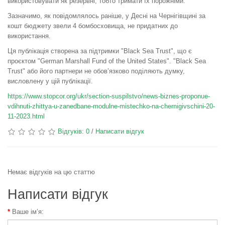
використовувати як резервні, тобто тримати їх порожніми.
Зазначимо, як повідомлялось раніше, у Десні на Чернігівщині за
кошт бюджету звели 4 бомбосховища, не придатних до
використання.
Ця публікація створена за підтримки "Black Sea Trust", що є
проєктом "German Marshall Fund of the United States". "Black Sea
Trust" або його партнери не обов’язково поділяють думку,
висловлену у цій публікації.
https://www.stopcor.org/ukr/section-suspilstvo/news-biznes-proponue-
vdihnuti-zhittya-u-zanedbane-modulne-mistechko-na-chernigivschini-20-
11-2023.html
Відгуків: 0
/
Написати відгук
Немає відгуків на цю статтю
Написати відгук
Ваше ім’я: