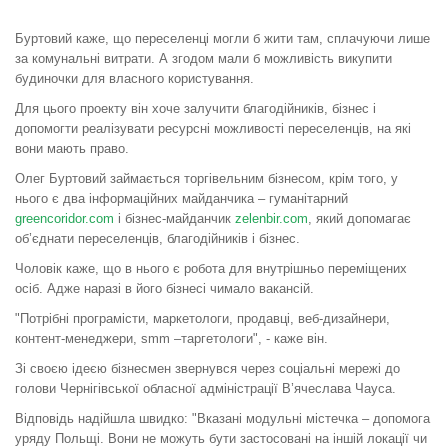
Буртовий каже, що переселенці могли б жити там, сплачуючи лише
за комунальні витрати. А згодом мали б можливість викупити
будиночки для власного користування.
Для цього проекту він хоче залучити благодійників, бізнес і
допомогти реалізувати ресурсні можливості переселенців, на які
вони мають право.
Олег Буртовий займається торгівельним бізнесом, крім того, у
нього є два інформаційних майданчика – гуманітарний
greencoridor.com
і бізнес-майданчик
zelenbir.com
, який допомагає
об’єднати переселенців, благодійників і бізнес.
Чоловік каже, що в нього є робота для внутрішньо переміщених
осіб. Адже наразі в його бізнесі чимало вакансій.
"Потрібні програмісти, маркетологи, продавці, веб-дизайнери,
контент-менеджери, smm –таргетологи", - каже він.
Зі своєю ідеєю бізнесмен звернувся через соціальні мережі до
голови Чернігівської обласної адміністрації В’ячеслава Чауса.
Відповідь надійшла швидко: "Вказані модульні містечка – допомога
уряду Польщі. Вони не можуть бути застосовані на іншій локації чи