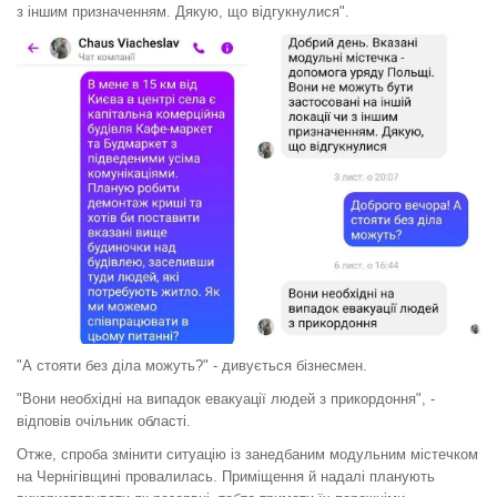
з іншим призначенням. Дякую, що відгукнулися".
"А стояти без діла можуть?" - дивується бізнесмен.
"Вони необхідні на випадок евакуації людей з прикордоння", -
відповів очільник області.
Отже, спроба змінити ситуацію із занедбаним модульним містечком
на Чернігівщині провалилась. Приміщення й надалі планують