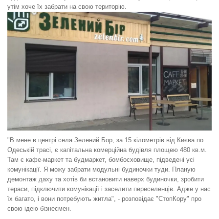
утім хоче їх забрати на свою територію.
"В мене в центрі села Зелений Бор, за 15 кілометрів від Києва по
Одеській трасі, є капітальна комерційна будівля площею 480 кв.м.
Там є кафе-маркет та будмаркет, бомбосховище, підведені усі
комунікації. Я можу забрати модульні будиночки туди. Планую
демонтаж даху та хотів би встановити наверх будиночки, зробити
тераси, підключити комунікації і заселити переселенців. Адже у нас
їх багато, і вони потребують житла", - розповідає "СтопКору" про
свою ідею бізнесмен.