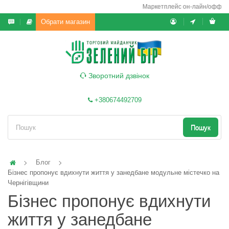
Маркетплейс он-лайн/офф-лайн 
Обрати магазин
Зворотний дзвінок
+380674492709
Пошук
Блог
Бізнес пропонує вдихнути життя у занедбане модульне містечко на
Чернігівщини
Бізнес пропонує вдихнути
життя у занедбане