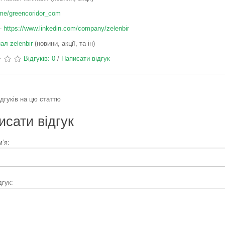
t.me/greencoridor_com
 -
https://www.linkedin.com/company/zelenbir
ал zelenbir
(новини, акції, та ін)
Відгуків: 0
/
Написати відгук
дгуків на цю статтю
сати відгук
’я:
дгук: