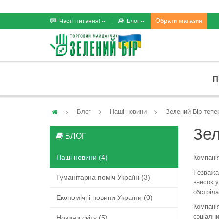
Обрати магазин
Часті питання!
Блог
П
Блог
Наші новини
Зелений Бір тепе
Зел
БЛОГ
Наші новини (4)
Компанія
Незважаю
Гуманітарна поміч Україні (3)
внесок у
обстріла
Економічні новини України (0)
Компанія
соціалн
Новини світу (5)