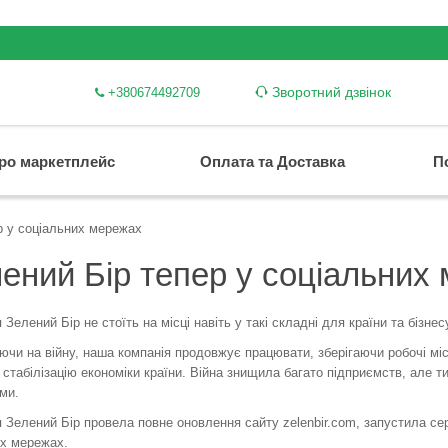
Зворотний дзвінок
+380674492709
ро маркетплейс
Оплата та Доставка
П
р у соціальних мережах
ений Бір тепер у соціальних
 Зелений Бір не стоїть на місці навіть у такі складні для країни та бізнес
чи на війну, наша компанія продовжує працювати, зберігаючи робочі міс
 стабілізацію економіки країни. Війна знищила багато підприємств, але ти
ми.
 Зелений Бір провела повне оновлення сайту zelenbir.com, запустила сер
их мережах.