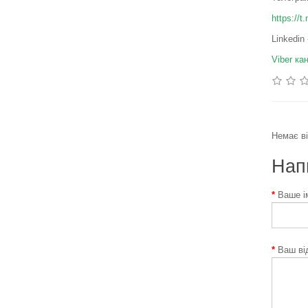
https://
Linkedin
Viber кан
Немає ві
Напи
Ваше ім
Ваш ві