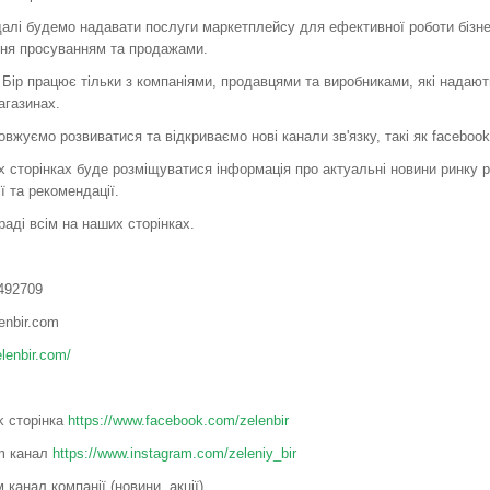
алі будемо надавати послуги маркетплейсу для ефективної роботи бізне
ння просуванням та продажами.
Бір працює тільки з компаніями, продавцями та виробниками, які надают
агазинах.
вжуємо розвиватися та відкриваємо нові канали зв'язку, такі як facebook, 
 сторінках буде розміщуватися інформація про актуальні новини ринку ріт
ії та рекомендації.
аді всім на наших сторінках.
492709
enbir.com
elenbir.com/
k сторінка
https://www.facebook.com/zelenbir
am канал
https://www.instagram.com/zeleniy_bir
 канал компанії (новини, акції)