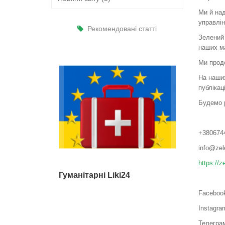
Ми й над
управлі
Рекомендовані статті
Зелений 
наших м
Ми продо
На наших
публікац
Будемо р
+380674
info@zel
https://z
Гуманітарні Liki24
Faceboo
Instagr
Телеграм