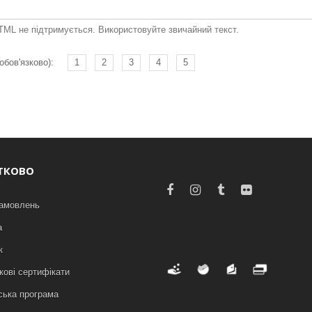
ML не підтримується. Використовуйте звичайний текст.
обов'язково):
1
2
3
4
5
ТКОВО
замовлень
а
к
ові сертифікати
ська програма