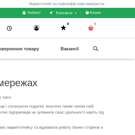
Маркетплейс он-лайн/офф-лайн використання + електронні каси
Контакти
Кабінет
Кошик
0
0
овернення товару
Вакансії
 мережах
у часи.
ця і сплачуючи податки, вносячи таким чином свій
сячі підприємців не зупинили своєї діяльності навіть під
віс маркетплейсу та відновила роботу бізнес-сторінок в