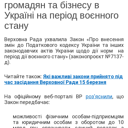
громадян та бізнесу в
Україні на період воєнного
стану
Верховна Рада ухвалила Закон «Про внесення
змін до Податкового кодексу України та інших
законодавчих актів України щодо дії норм на
період дії воєнного стану» (законопроєкт №7137-
д).
Читайте також:
Які важливі закони прийнято під
час засідання Верховної Ради 15 березня
На офіційному веб-порталі ВР
роз'яснили
, що
Закон передбачає:
можливості фізичним особам-підприємцям
та юридичним особам з оборотом до 10
млрд грн сплачувати єдиний податок з