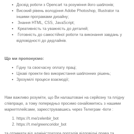
Досвід роботи з Opencart та розуміння його шаблонів;
Високий рівень володіння Adobe Photoshop, Illustrator та
іншими програмами дизайну;
Знання HTML, CSS, JavaScript;
Креативність та уважність до деталей;
Готовність до самостійної роботи та виконання завдань у
відповідності до дедлайнів.
Що ми пропонуємо:
Гідну та своєчасну оплату праці;
Цікаві проекти без використання шаблонних рішень;
Зрозумілі процеси взаємодії;
Нам важливо розуміти, що Ви налаштовані на серйозну та плідну
співпрацю, а тому попередньо просимо ознайомитись з нашими
маркетплейсами, зареєструвавшись через Телеграм -боти :
https://t.me/zelenbir_bot
https://t.me/greencoridor_bot
та отримати від адміністратора порталів відповідні права та