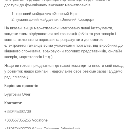
доступи до функціоналу вказаних маркетплейсів:
торговий майданчик «Зелений Бір»
гуманітарний майданчик «Зелений Коридор»
На вказані вище маркетплейси інтегровано певні інструменти,
завдяки яким відбуваються всі транзакції (облік та рух товарів і
коштів, включаючи перекази та розрахунки з допомогою
електронних гаманців всіма учасниками порталів, від виробника до
кінцевого споживача, враховуючи торгових представників, он-лайн
касирів, маркетологів і т.д.)
Якщо ви готові приєднатися до нашої команди та внести свій вклад
у розвиток нашої компанії, надсилайте своє резюме зараз! Будемо
раді співпраці.
Керівник проектів
Буртовий Олег
Контакти:
+380445392709
+380667055265 Vodafone
+380674492709 (Viber, Telegram, WhatsApp)