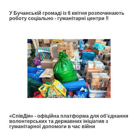
У Бучанській громаді із 6 квітня розпочинають
роботу соціально - гуманітарні центри ‼️
«СпівДія» - офіційна платформа для об’єднання
волонтерських та державних ініціатив з
гуманітарної допомоги в час війни