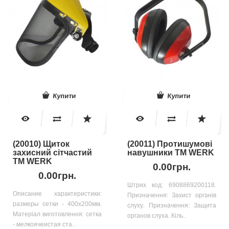
Купити
Купити
(20010) Щиток
(20011) Протишумові
захисний сітчаcтий
навушники ТМ WERK
ТМ WERK
0.00грн.
0.00грн.
Штрих код: 6908869200118.
Описание характеристики:
Призначення: Захист органів
размеры сетки - 400x200мм.
слуху. Призначення: Защита
Матеріал виготовлення: сетка
органов слуха. Кіль..
- мелкоячеистая ста..