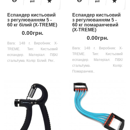
Еспандер кистьовий
Еспандер кистьовий
з регулюванням 5 -
з регулюванням 5 -
60 кг білий (X-TREME)
60 кг помаранчевий
(X-TREME)
0.00грн.
0.00грн.
Вага: 148 г. Виробник: X-
Вага: 148 г. Виробник: X-
TREME. Тип: Кистьовий
TREME. Тип: Кистьовий
еспандер. Матеріал: ПВХ/
еспандер. Матеріал: ПВХ/
сталь/гума. Колір: Білий. Рег..
сталь/гума. Колір:
Помаранчев..