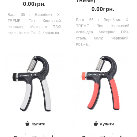
TREME)
0.00грн.
0.00грн.
Вага: 65 г. Виробник: X-
Вага: 65 г. Виробник: X-
TREME. Тип: Кистьовий
TREME. Тип: Кистьовий
еспандер. Матеріал: ПВХ/
еспандер. Матеріал: ПВХ/
сталь. Колір: Синій. Країна ви..
сталь. Колір: Червоний.
Країна..
Купити
Купити