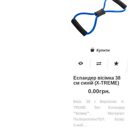
Купити
Еспандер вісімка 38
см синій (X-TREME)
0.00грн.
Вага: 38 г. Виробник: X-
TREME. Тип: Еспандер
""вісімка"". Матеріал:
Поліпропілен/ТЕП. Колір:
Синій. ..