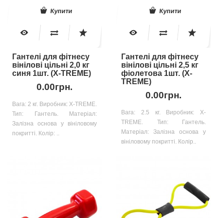
Купити
Купити
Гантелі для фітнесу
Гантелі для фітнесу
вінілові цільні 2,0 кг
вінілові цільні 2,5 кг
синя 1шт. (X-TREME)
фіолетова 1шт. (X-
TREME)
0.00грн.
0.00грн.
Вага: 2 кг. Виробник: X-TREME.
Вага: 2.5 кг. Виробник: X-
Тип: Гантель. Матеріал:
TREME. Тип: Гантель.
Залізна основа у вініловому
Матеріал: Залізна основа у
покритті. Колір: ..
вініловому покритті. Колір..