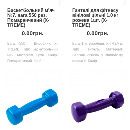
Баскетбольний м'яч
Гантелі для фітнесу
№7, вага 550 рез.
вінілові цільні 1,0 кг
Помаранчевий (X-
рожева 1шт. (X-
TREME)
TREME)
0.00грн.
0.00грн.
Вага: 550 г. Виробник: X-
Вага: 1 кг. Виробник: X-TREME.
TREME. Тип: Баскетбольний
Тип: Гантель. Матеріал:
мяч. Матеріал: Гума. Колір:
Залізна основа у вініловому
Помаранчевий. Країна ..
покритті. Колір: ..