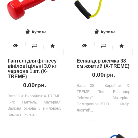
Купити
Купити
Гантелі для фітнесу
Еспандер вісімка 38
вінілові цільні 3,0 кг
см жовтий (X-TREME)
червона 1шт. (X-
0.00грн.
TREME)
0.00грн.
Вага: 38 г. Виробник: X-
TREME. Тип: Еспандер
Вага: 3 кг. Виробник: X-TREME.
""вісімка"". Матеріал:
Тип: Гантель. Матеріал:
Поліпропілен/ТЕП. Колір:
Залізна основа у вініловому
Жовтий...
покритті. Колір: ..