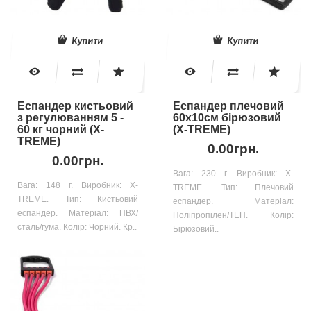
Купити
Купити
Еспандер кистьовий
Еспандер плечовий
з регулюванням 5 -
60x10см бірюзовий
60 кг чорний (X-
(X-TREME)
TREME)
0.00грн.
0.00грн.
Вага: 230 г. Виробник: X-
Вага: 148 г. Виробник: X-
TREME. Тип: Плечовий
TREME. Тип: Кистьовий
еспандер. Матеріал:
еспандер. Матеріал: ПВХ/
Поліпропілен/ТЕП. Колір:
сталь/гума. Колір: Чорний. Кр..
Бірюзовий..