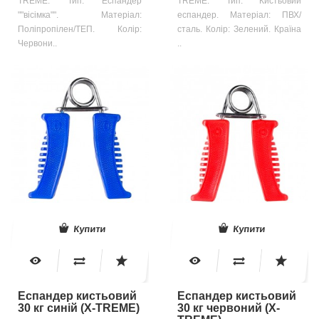
TREME. Тип: Еспандер
TREME. Тип: Кистьовий
""вісімка"". Матеріал:
еспандер. Матеріал: ПВХ/
Поліпропілен/ТЕП. Колір:
сталь. Колір: Зелений. Країна
Червони..
..
Купити
Купити
Еспандер кистьовий
Еспандер кистьовий
30 кг синій (X-TREME)
30 кг червоний (X-