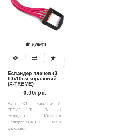
Купити
Еспандер плечовий
60x10см кораловий
(X-TREME)
0.00грн.
Вага: 230 г. Виробник: X-
TREME. Тип: Плечовий
еспандер. Матеріал:
Поліпропілен/ТЕП. Колір:
Бірюзовий..