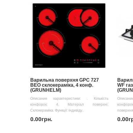
Варильна поверхня GPC 727
Варил
BEO склокераміка, 4 конф.
WF газ 
(GRUNHELM)
(GRUN
Описание характеристики: . Кількість
Описани
конфорок: 4. Матеріал поверхні:
конфоро
Склокераміка. Функції: індивіду..
поверхня.
0.00грн.
0.00г