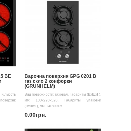
25 BE
Варочна поверхня GPG 0201 B
и
газ скло 2 конфорки
(GRUNHELM)
ількість
Вид поверхности: газовая. Габариты (ВхШхГ),
верхні:
мм: 100х290х520. Габариты упаковки
(ВхШхГ), мм: 140х330х..
0.00грн.