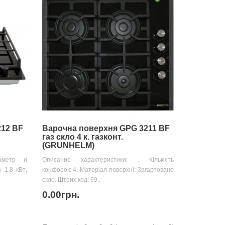
212 BF
Варочна поверхня GPG 3211 BF
газ скло 4 к. газконт.
(GRUNHELM)
иаметр и
Описание характеристики: . Кількість
 1,8 кВт,
конфорок: 4. Матеріал поверхні: Загартоване
скло. Штрих код: 69..
0.00грн.