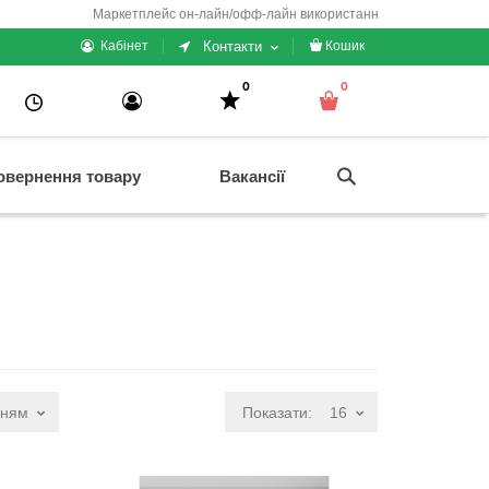
Маркетплейс он-лайн/офф-лайн використання + електронні каси/чеки/
Контакти
Кабінет
Кошик
0
0
овернення товару
Вакансії
нням
Показати:
16