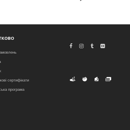
ТКОВО
замовлень
а
к
ові сертифікати
ська програма