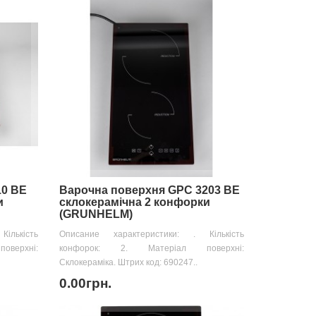
10 BE
Варочна поверхня GPC 3203 BE
и
склокерамічна 2 конфорки
(GRUNHELM)
ількість
Описание характеристики: . Кількість
верхні:
конфорок: 2. Матеріал поверхні:
Склокераміка. Штрих код: 690247..
0.00грн.