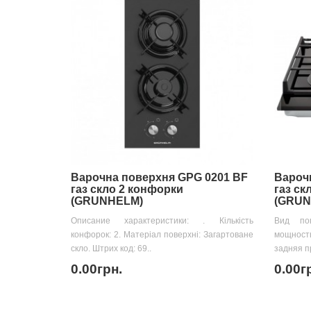
Варочна поверхня GPG 0201 BF
Вароч
газ скло 2 конфорки
газ ск
(GRUNHELM)
(GRUN
Описание характеристики: . Кількість
Вид пов
конфорок: 2. Матеріал поверхні: Загартоване
мощность
скло. Штрих код: 69..
задняя пр
0.00грн.
0.00г