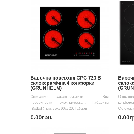
Варочна поверхня GPC 723 B
Вароч
склокерамічна 4 конфорки
склоке
(GRUNHELM)
(GRUN
Описание характеристики: . Вид
Описани
поверхности: электрическая. Габариты
конфор
(ВхШхГ), мм: 55х590х520. Габарит..
Склокерам
0.00грн.
0.00г