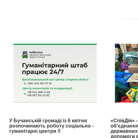
У Бучанській громаді із 6 квітня
«СпівДія» 
розпочинають роботу соціально -
об’єднання
гуманітарні центри ‼️
державних 
допомоги в