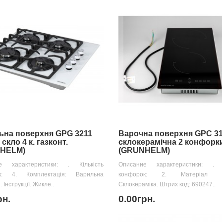
ьна поверхня GPG 3211
Варочна поверхня GPC 3
скло 4 к. газконт.
склокерамічна 2 конфорк
HELM)
(GRUNHELM)
е характеристики: . Кількість
Описание характеристики: . К
к: 4. Комплектація: Варильна
конфорок: 2. Матеріал по
 Інструкції. Жикле..
Склокераміка. Штрих код: 690247..
рн.
0.00грн.