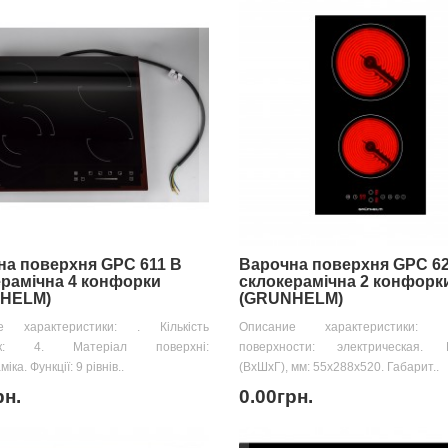
на поверхня GPC 611 B
Варочна поверхня GPC 62
рамічна 4 конфорки
склокерамічна 2 конфорк
HELM)
(GRUNHELM)
е характеристики: . Кількість
Описание характеристики
ок: 4. Матеріал поверхні:
поверхности: электрическая. 
іка. Функції: 9 рівнів..
(ВхШхГ), мм: 55х288х520. Габарит..
рн.
0.00грн.