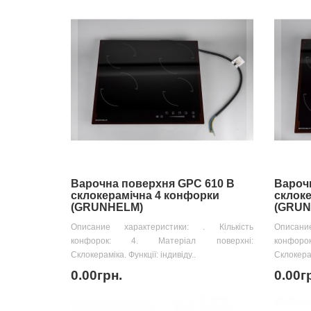
Варочна поверхня GPC 610 B
Вароч
склокерамічна 4 конфорки
склоке
(GRUNHELM)
(GRUN
Описание характеристики: . Кількість
Описани
конфорок: 4. Матеріал поверхні:
конфор
Склокераміка. Функції: індивіду..
Склокерам
0.00грн.
0.00г