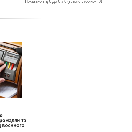
Показано від 0 до 0 з 0 (всього сторінок: 0)
о
громадян та
од воєнного