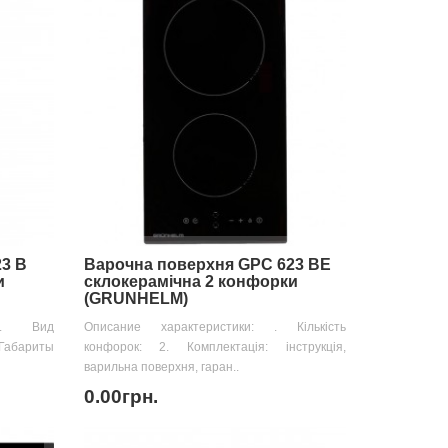
3 B
Варочна поверхня GPC 623 BE
и
склокерамічна 2 конфорки
(GRUNHELM)
: . Вид
Описание характеристики: . Кількість
Габариты
конфорок: 2. Комплектація: інструкція,
варильна поверхня, гаран..
0.00грн.