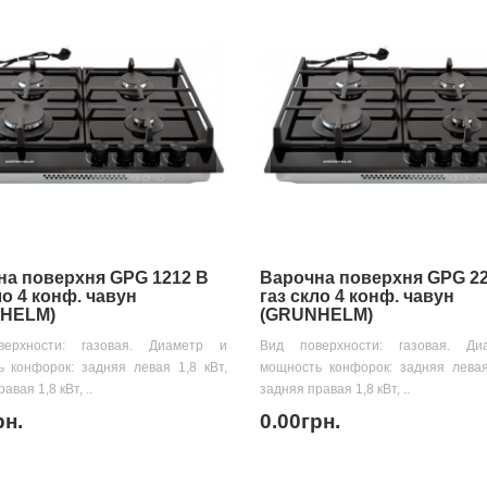
на поверхня GPG 1212 B
Варочна поверхня GPG 2
ло 4 конф. чавун
газ скло 4 конф. чавун
HELM)
(GRUNHELM)
ерхности: газовая. Диаметр и
Вид поверхности: газовая. Д
 конфорок: задняя левая 1,8 кВт,
мощность конфорок: задняя левая
авая 1,8 кВт, ..
задняя правая 1,8 кВт, ..
рн.
0.00грн.