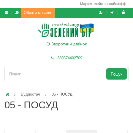
Маркетплейс он-лайн/офф-лайн ви
Обрати магазин
Зворотний дзвінок
+380674492709
Пошук
Будпостач
05 - ПОСУД
05 - ПОСУД