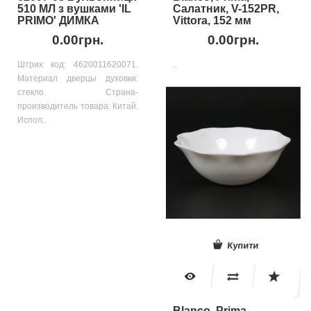
510 МЛ з вушками 'IL
Салатник, V-152PR,
PRIMO' ДИМКА
Vittora, 152 мм
0.00грн.
0.00грн.
Штрих код: 4620011620071.
..
Материал дверцы духовки:
стекло. Страна-
производитель товара: Китай.
Испол..
Купити
Blanco, Prima,