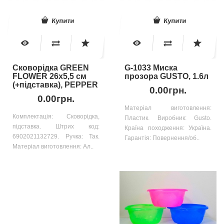
Купити
Купити
Cковорідка GREEN
G-1033 Миска
FLOWER 26x5,5 cм
прозора GUSTO, 1.6л
(+підставка), PEPPER
0.00грн.
0.00грн.
Матеріал виготовлення:
Комплектація: Сковорідка,
Пластик. Виробник: Gusto.
підставка. Штрих код:
Країна походження: Україна.
6902021132729. Ручка: Так.
Гарантія: Повернення/об..
Матеріал виготовлення: Ал..