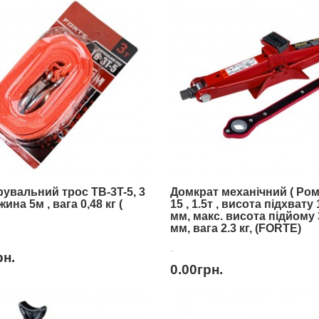
увальний трос TB-3T-5, 3
Домкрат механічний ( Ромб
жина 5м , вага 0,48 кг (
15 , 1.5т , висота підхвату 
мм, макс. висота підйому 
мм, вага 2.3 кг, (FORTE)
..
рн.
0.00грн.