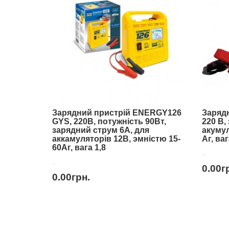
Зарядний пристрій ENERGY126
Зарядн
GYS, 220B, потужність 90Вт,
220 В,
зарядний струм 6А, для
акумул
аккамуляторів 12В, эмністю 15-
Аг, ваг
60Аг, вага 1,8
..
..
0.00г
0.00грн.