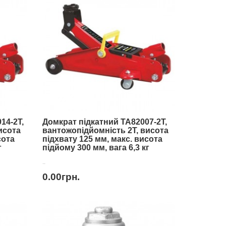
14-2T,
Домкрат підкатний TA82007-2T,
исота
вантожопідйомність 2Т, висота
сота
підхвату 125 мм, макс. висота
г
підйому 300 мм, вага 6,3 кг
..
0.00грн.