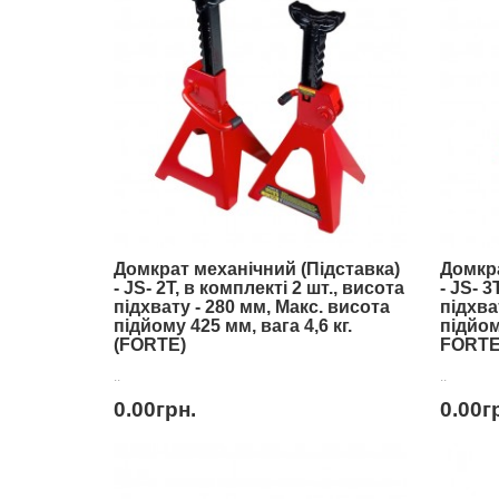
Домкрат механічний (Підставка)
Домкра
- JS- 2T, в комплекті 2 шт., висота
- JS- 3
підхвату - 280 мм, Макс. висота
підхва
підйому 425 мм, вага 4,6 кг.
підйому
(FORTE)
FORTE
..
..
0.00грн.
0.00г