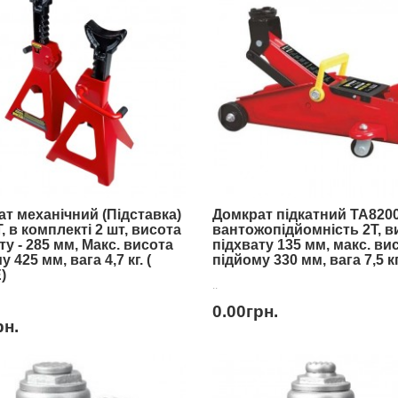
т механічний (Підставка)
Домкрат підкатний TA8200
T, в комплекті 2 шт, висота
вантожопідйомність 2Т, в
ту - 285 мм, Макс. висота
підхвату 135 мм, макс. ви
 425 мм, вага 4,7 кг. (
підйому 330 мм, вага 7,5 к
)
..
0.00грн.
рн.