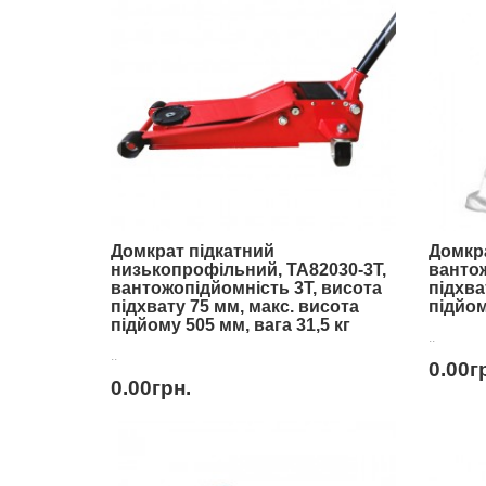
Домкрат підкатний
Домкр
низькопрофільний, TA82030-3T,
вантож
вантожопідйомність 3Т, висота
підхва
підхвату 75 мм, макс. висота
підйом
підйому 505 мм, вага 31,5 кг
..
..
0.00г
0.00грн.