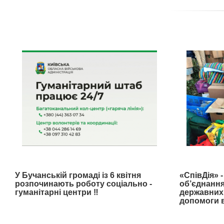
У Бучанській громаді із 6 квітня
«СпівДія» 
розпочинають роботу соціально -
об’єднання
гуманітарні центри ‼️
державних 
допомоги в