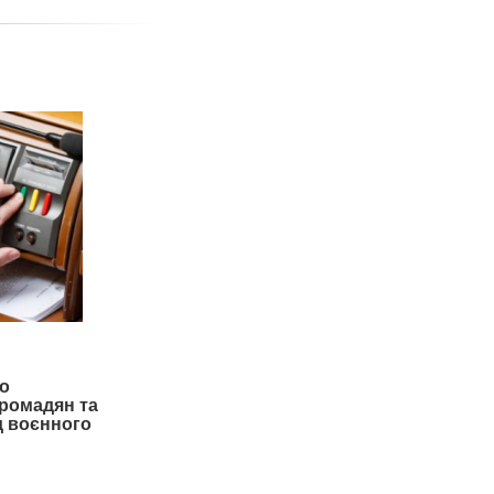
о
громадян та
од воєнного