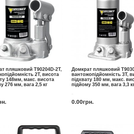
ат пляшковий T90204D-2T,
Домкрат пляшковий T9030
опідйомність 2Т, висота
вантожопідйомність 3Т, в
ту 148мм, макс. висота
підхвату 180 мм, макс. ви
у 276 мм, вага 2,5 кг
підйому 350 мм, вага 3,3 к
..
рн.
0.00грн.