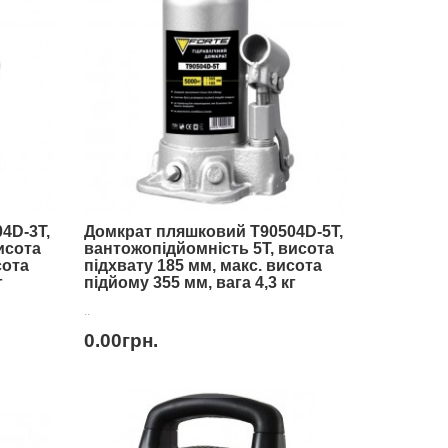
4D-3T,
Домкрат пляшковий T90504D-5T,
исота
вантожопідйомність 5Т, висота
сота
підхвату 185 мм, макс. висота
г
підйому 355 мм, вага 4,3 кг
..
0.00грн.