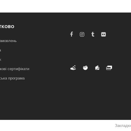
ТКОВО
замовлень
а
к
ові сертифікати
ська програма
Закладк