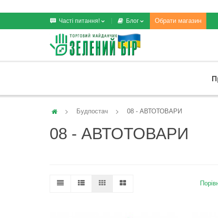
Обрати магазин
Часті питання!
Блог
П
Будпостач
08 - АВТОТОВАРИ
08 - АВТОТОВАРИ
Порівн