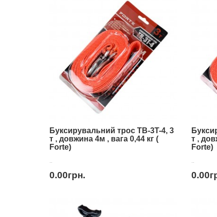
Буксирувальний трос TB-3T-4, 3
Буксир
т , довжина 4м , вага 0,44 кг (
т , дов
Forte)
Forte)
..
..
0.00грн.
0.00г