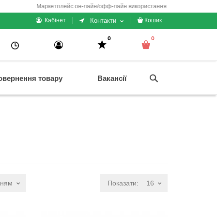
Маркетплейс он-лайн/офф-лайн використання + електронні каси/чеки/га
Контакти
Кабінет
Кошик
0
0
овернення товару
Вакансії
нням
Показати:
16