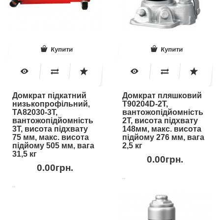
Купити
Купити
Домкрат підкатний
Домкрат пляшковий
низькопрофільний,
T90204D-2T,
TA82030-3T,
вантожопідйомність
вантожопідйомність
2Т, висота підхвату
3Т, висота підхвату
148мм, макс. висота
75 мм, макс. висота
підйому 276 мм, вага
підйому 505 мм, вага
2,5 кг
31,5 кг
0.00грн.
0.00грн.
..
..