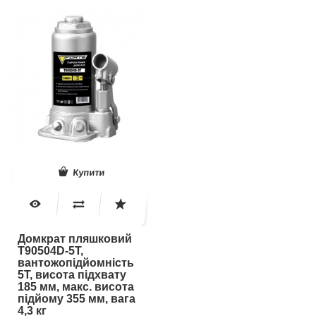
Купити
Домкрат пляшковий
T90504D-5T,
вантожопідйомність
5Т, висота підхвату
185 мм, макс. висота
підйому 355 мм, вага
4,3 кг