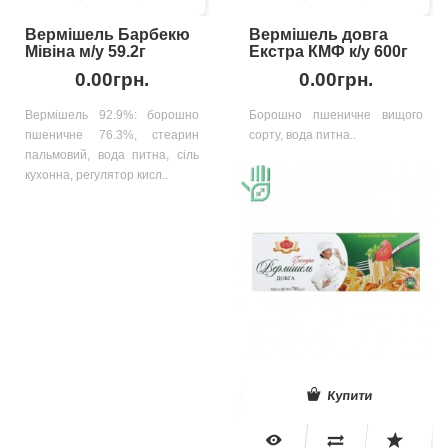
Вермішель Барбекю
Вермішель довга
Мівіна м/у 59.2г
Екстра КМФ к/у 600г
0.00грн.
0.00грн.
Вермішель 92.9%: борошно
Борошно пшеничне вищого
пшеничне 76.3%, стеарин
сорту, вода питна..
пальмовий, вода питна, сіль
кухонна, регулятор кисл..
Купити