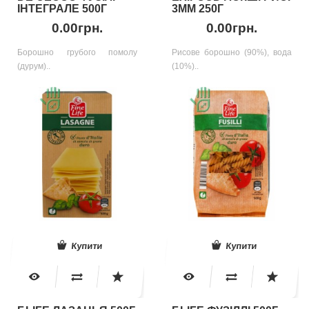
ІНТЕГРАЛЕ 500Г
3ММ 250Г
0.00грн.
0.00грн.
Борошно грубого помолу
Рисове борошно (90%), вода
(дурум)..
(10%)..
Купити
Купити