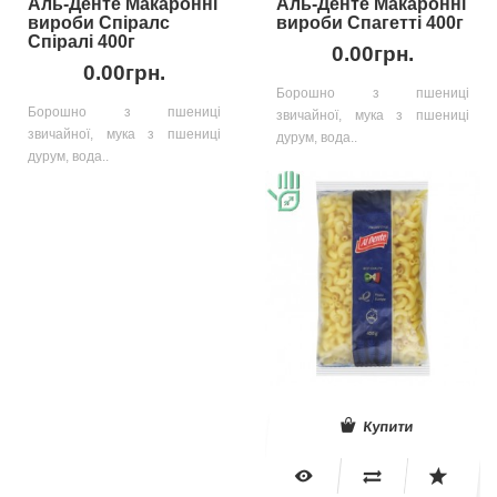
Аль-Денте Макаронні
Аль-Денте Макаронні
вироби Спіралс
вироби Спагетті 400г
Спіралі 400г
0.00грн.
0.00грн.
Борошно з пшениці
Борошно з пшениці
звичайної, мука з пшениці
звичайної, мука з пшениці
дурум, вода..
дурум, вода..
Купити