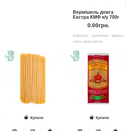
Вермішель довга
Екстра КМФ к/у 700г
0.00грн.
Борошно пшеничне вищого
сорту, вода питна..
Купити
Купити