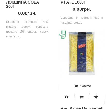
ЛОКШИНА СОБА
РІГАТЕ 1000Г
300Г
0.00грн.
0.00грн.
Борошно з твердих сортів
Борошно пшеничне 71%
пшениці, вода..
вищого сорту, борошно
гречане 15% вищого сорту,
вода, сіль..
Купити
Аль-Денте Макаронні