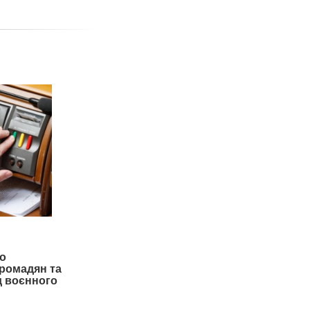
о
громадян та
од воєнного