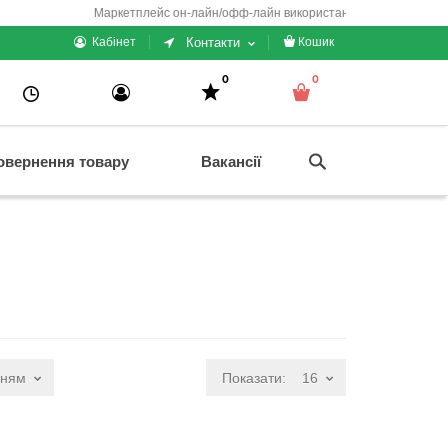
Маркетплейс он-лайн/офф-лайн використання + електронні каси
Контакти
Кабінет
Кошик
0
0
овернення товару
Вакансії
нням
Показати:
16