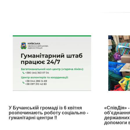
У Бучанській громаді із 6 квітня
«СпівДія» 
розпочинають роботу соціально -
об’єднання
гуманітарні центри ‼️
державних 
допомоги в