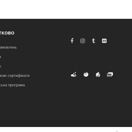
ТКОВО
замовлень
а
к
ові сертифікати
ська програма