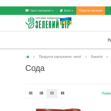
Обрати магазин
Часті питання!
Блог
П
Продукти харчування, напої
Бакалія
Сода
Порівн