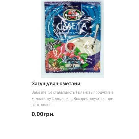
Загущувач сметани
Забезпечує стабільність і в'язкість продуктів в
холодному середовищі.Використовується при
виготовлен..
0.00грн.