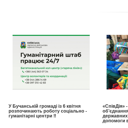
У Бучанській громаді із 6 квітня
«СпівДія» 
розпочинають роботу соціально -
об’єднання
гуманітарні центри ‼️
державних 
допомоги в