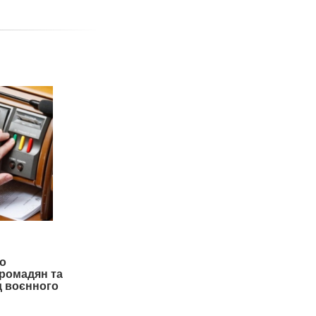
о
громадян та
од воєнного