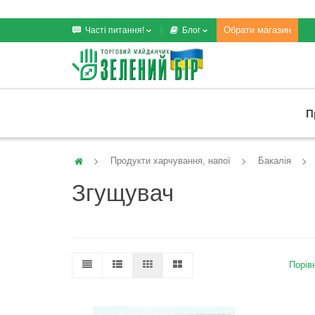
Обрати магазин
Часті питання!
Блог
П
Продукти харчування, напої
Бакалія
Згущувач
Порівн