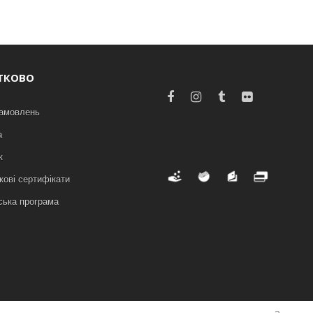
ТКОВО
замовлень
а
к
ові сертифікати
ська програма