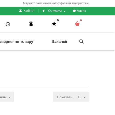
Маркетплейс он-лайн/офф-лайн використання + електронні каси/ч
Контакти
Кабінет
Кошик
0
0
овернення товару
Вакансії
нням
Показати:
16