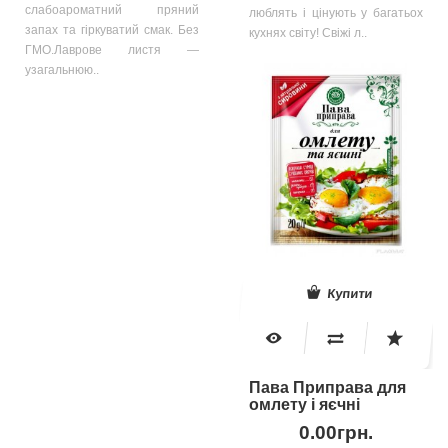
слабоароматний пряний
люблять і цінують у багатьох
запах та гіркуватий смак. Без
кухнях світу! Свіжі л..
ГМО.Лаврове листя —
узагальнюю..
Купити
Пава Приправа для
омлету і яєчні
0.00грн.