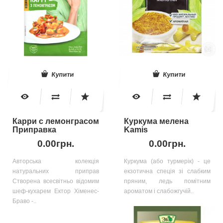
Купити
Купити
Карри с лемонграсом
Куркума мелена
Приправка
Kamis
0.00грн.
0.00грн.
Авторська колекція
Куркума (або турмерік) - це
натуральних приправ
екзотична спеція зі слабким
Створена всесвітньо відомим
пряним, ледь помітним
шеф-кухарем Ектор Хіменес-
ароматом і слабожгучій..
Браво -..