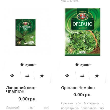
узагальнюю..
Купити
Купити
Лавровий лист
Орегано Чемпіон
ЧЕМПІОН
0.00грн.
0.00грн.
Орегано або Материнка є
Лавровий лист має
популярною приправою, яку