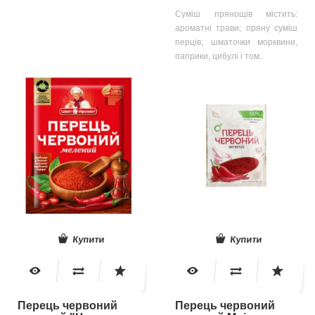
Суміш прянощів містить:
ароматні трави; пряну суміш
перців; шматочки морквини,
паприки, цибулі і том..
Купити
Купити
Перець червоний
Перець червоний