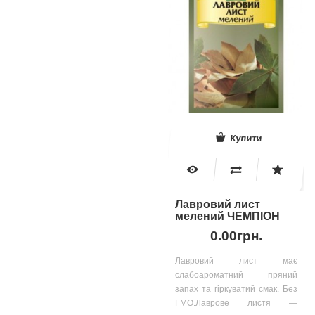
Купити
Лавровий лист
мелений ЧЕМПІОН
0.00грн.
Лавровий лист має
слабоароматний пряний
запах та гіркуватий смак. Без
ГМО.Лаврове листя —