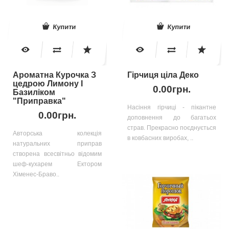
Купити
Купити
Ароматна Курочка З
Гірчиця ціла Деко
цедрою Лимону І
0.00грн.
Базиліком
"Приправка"
Насіння гірчиці - пікантне
0.00грн.
доповнення до багатьох
страв. Прекрасно поєднується
Авторська колекція
в ковбасних виробах, ..
натуральних приправ
створена всесвітньо відомим
шеф-кухарем Ектором
Хіменес-Браво..