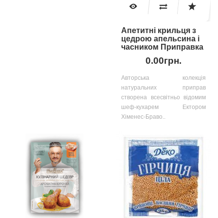
Апетитні крильця з
цедрою апельсина і
часником Приправка
0.00грн.
Авторська колекція
натуральних приправ
створена всесвітньо відомим
шеф-кухарем Ектором
Хіменес-Браво..