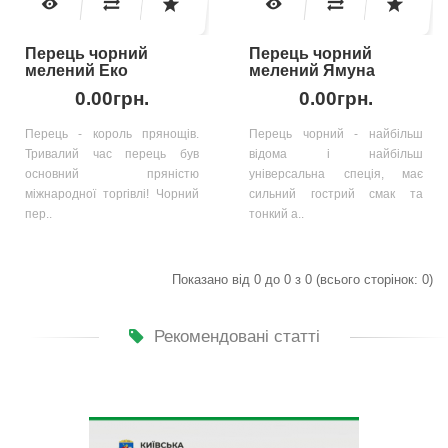
Перець чорний
Перець чорний
мелений Еко
мелений Ямуна
0.00грн.
0.00грн.
Перець - король прянощів.
Перець чорний - найбільш
Тривалий час перець був
відома і найбільш
основний пряністю
універсальна спеція, має
міжнародної торгівлі! Чорний
сильний гострий смак та
пер..
тонкий а..
Показано від 0 до 0 з 0 (всього сторінок: 0)
Рекомендовані статті