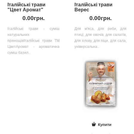
Італійські трави
Італійські трави
"Цвет Аромат"
Верес
0.00грн.
0.00грн.
Італійські трави - суміш
Для м'яса, для риби, для
натуральних
птиці, для овочів, для салатів,
прянощівІталійські трави ТМ
для плову, для піци, для сала,
ЦветАромат - ароматична
універсальна..
суміш базил..
Купити