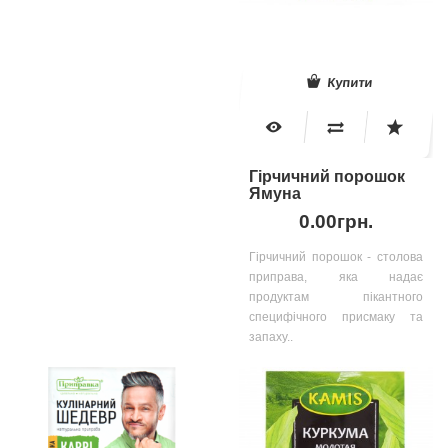
Купити
Гірчичний порошок
Ямуна
0.00грн.
Гірчичний порошок - столова
приправа, яка надає
продуктам пікантного
специфічного присмаку та
запаху..