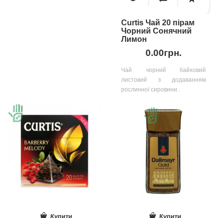
Curtis Чай 20 пірам
Чорний Сонячний
Лимон
0.00грн.
Чай чорний байховий
листовий з додаванням
рослинної сировини..
Купити
Купити