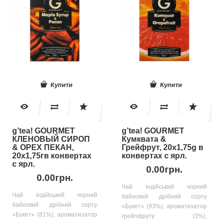
Купити
Купити
g’tea! GOURMET
g’tea! GOURMET
КЛЕНОВЫЙ СИРОП
Кумквата &
& ОРЕХ ПЕКАН,
Грейфрут, 20х1,75g в
20х1,75гв конвертах
конвертах с ярл.
с ярл.
0.00грн.
0.00грн.
Чай індійський чорний
Чай індійський чорний
байховий дрібний сорту
байховий дрібний сорту
«Букет» (93%), ароматизатор
«Букет» (81%), ароматизатор
грейпфруту (3%),