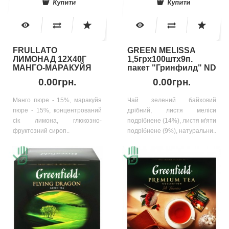
Купити
Купити
FRULLATO
GREEN MELISSA
ЛИМОНАД 12Х40Г
1,5грх100штх9п.
МАНГО-МАРАКУЙЯ
пакет "Гринфилд" ND
0.00грн.
0.00грн.
Манго пюре - 15%, маракуйя
Чай зелений байховий
пюре - 15%, концентрований
дрібний, листя меліси
сік лимона, глюкозно-
подрібнене (14%), листя м'яти
фруктозний сироп..
подрібнене (9%), натуральни..