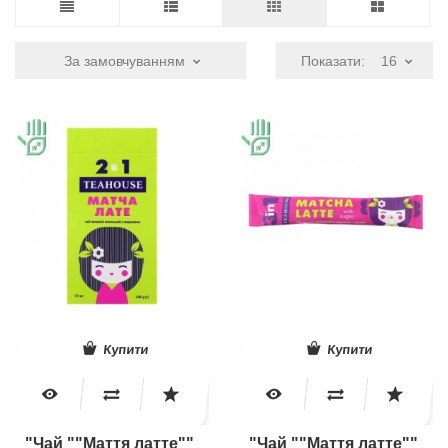
За замовчуванням
Показати:
16
Купити
Купити
"Чай ""Маття латте""
"Чай ""Маття латте""