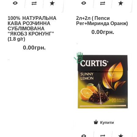
100% НАТУРАЛЬНА
2л+2л ( Пепси
КАВА РОЗЧИННА
Рег+Миринда Оранж)
СУБЛІМОВАНА
0.00грн.
“ЯКОБЗ КРОНУНГ”
(1.8 g/г)
..
0.00грн.
..
Купити