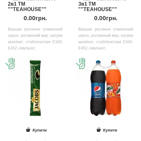
2в1 ТМ
3в1 ТМ
""TEAHOUSE""
""TEAHOUSE""
0.00грн.
0.00грн.
Вершки рослинні (глюкозний
Вершки рослинні (глюкозний
сироп, рослинний жир, натрію
сироп, рослинний жир, натрію
казеїнат, стабілізатори E340,
казеїнат, стабілізатори E340,
E452, емульгат..
E452, емульгат..
Купити
Купити