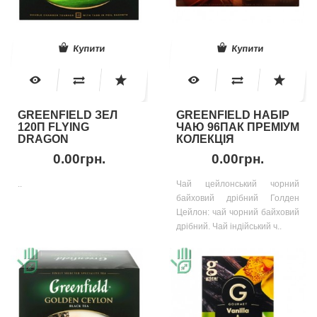
Купити
Купити
GREENFIELD ЗЕЛ
GREENFIELD НАБІР
120П FLYING
ЧАЮ 96ПАК ПРЕМІУМ
DRAGON
КОЛЕКЦІЯ
0.00грн.
0.00грн.
..
Чай цейлонський чорний
байховий дрібний Голден
Цейлон: чай чорний байховий
дрібний. Чай індійський ч..