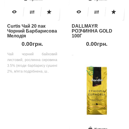
Curtis Чай 20 пак
DALLMAYR
Чорний Барбарисова
РОЗЧИННА GOLD
Мелодія
100Г
0.00грн.
0.00грн.
Чай чорний байховий
..
листовий, рослинна сировина
3.5% (ягоди барбарису сушені
2%, м'ята подрібнена, ш..