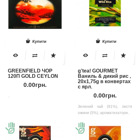
Купити
Купити
GREENFIELD ЧОР
g’tea! GOURMET
120П GOLD CEYLON
Ваниль & дикий рис ,
20х1,75g в конвертах
0.00грн.
с ярл.
0.00грн.
..
Зелений чай (91%), листя
ожини (5%), ароматизатори..