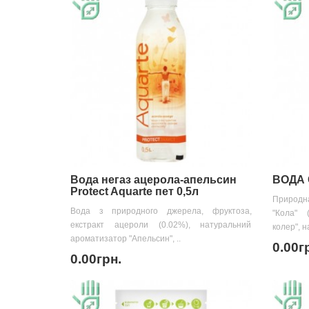
Вода негаз ацерола-апельсин
ВОДА 
Protect Aquarte пет 0,5л
Природн
Вода з природного джерела, фруктоза,
"Кола" 
екстракт ацероли (0.02%), натуральний
колер", н
ароматизатор "Апельсин", ..
0.00г
0.00грн.