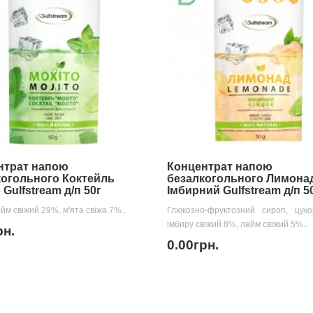
нтрат напою
Концентрат напою
когольного Коктейль
безалкогольного Лимона
 Gulfstream д/п 50г
Імбирний Gulfstream д/п 5
йм свіжий 29%, м'ята свіжа 7%..
Глюкозно-фруктозний сироп, цуко
імбиру свіжий 8%, лайм свіжий 5%..
рн.
0.00грн.