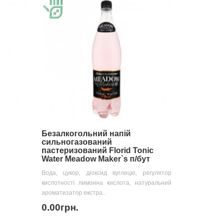
Безалкогольний напій
сильногазований
пастеризований Florid Tonic
Water Meadow Maker`s п/бут
Вода, цукор, діоксид вуглецю, регулятор
кислотності лимонна кислота, натуральний
ароматизатор екстра..
0.00грн.