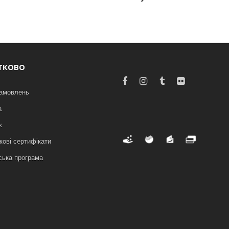
ТКОВО
замовлень
а
к
ові сертифікати
ська програма