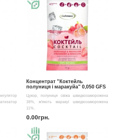
Концентрат "Коктейль
полуниця і маракуйа" 0,050 GFS
регулятор
Цукор, полуниця свіжа швидкозаморожена
матизатор
38%, м'якоть маракуї швидкозаморожена
11%..
0.00грн.