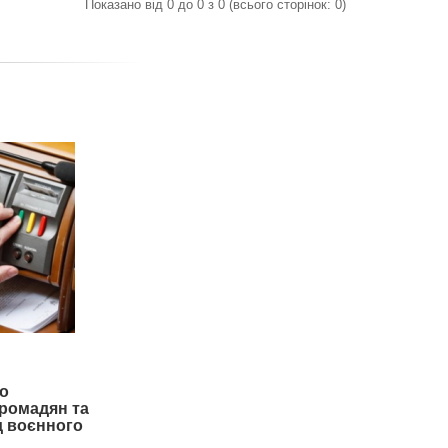
Показано від 0 до 0 з 0 (всього сторінок: 0)
о
громадян та
од воєнного