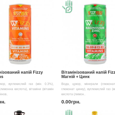
нізований напій Fizzy
Вітамінізований напій Fiz
ns
Магній + Цинк
кор, вуглекислий газ (мін. 0.3%),
Вода, цукор, мінерали (глюконат
(лимонна кислота), вітаміни (вітамін
глюконат цинку), вуглекислий газ (м
інов..
кислота (лимон..
рн.
0.00грн.