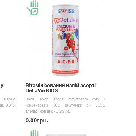
zy
Вітамінізований напій асорті
DeLaVie KIDS
 магнію,
Вода, цукор, асорті фруктового соку з
ін. 0.3%),
концентратів (3%) (яблучний сік 1.7%,
апельсиновий сік 1.3%, м..
0.00грн.