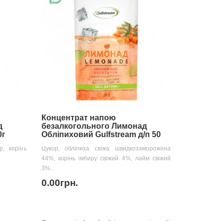
Концентрат напою
д
безалкогольного Лимонад
0г
Обліпиховий Gulfstream д/п 50
р, корінь
Цукор, обліпиха свіжа швидкозаморожена
44%, корінь імбиру свіжий 4%, лайм свіжий
3%..
0.00грн.