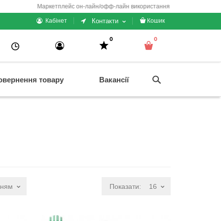
Маркетплейс он-лайн/офф-лайн використання + електронні каси/чеки/гам
Контакти
Кабінет
Кошик
0
0
овернення товару
Вакансії
нням
Показати:
16