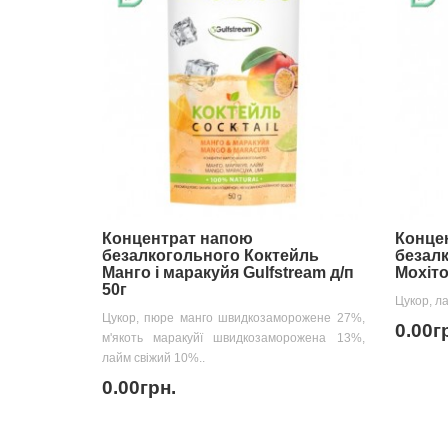
Концентрат напою
Конце
безалкогольного Коктейль
безал
Манго і маракуйя Gulfstream д/п
Мохіто
50г
Цукор, ла
Цукор, пюре манго швидкозаморожене 27%,
0.00г
м'якоть маракуйї швидкозаморожена 13%,
лайм свіжий 10%..
0.00грн.