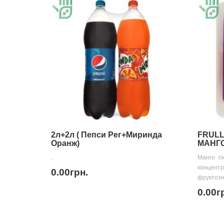
2л+2л ( Пепси Рег+Миринда
FRULL
Оранж)
МАНГ
..
Манго п
концент
0.00грн.
фруктозн
0.00г