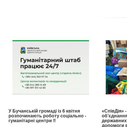
У Бучанській громаді із 6 квітня
«СпівДія» 
розпочинають роботу соціально -
об’єднання
гуманітарні центри ‼️
державних 
допомоги в