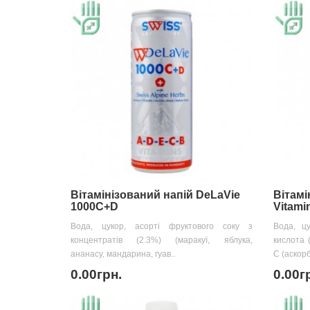
Вітамінізований напій DeLaVie
Вітамі
1000C+D
Vitami
Вода, цукор, асорті фруктового соку з
Вода, цу
концентратів (2.3%) (маракуї, яблука,
кислота 
ананасу, мандарина, гуав..
С (аскорб
0.00грн.
0.00г