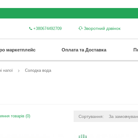
Зворотний дзвінок
+380674492709
ро маркетплейс
Оплата та Доставка
П
і напої
Солодка вода
яння товарів (0)
Сортування:
За замовчува