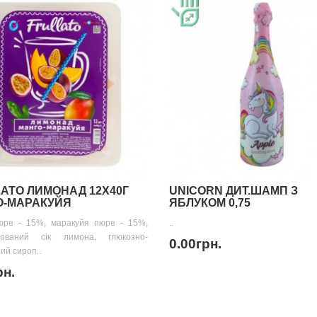
ATO ЛИМОНАД 12Х40Г
UNICORN ДИТ.ШАМП З
О-МАРАКУЙЯ
ЯБЛУКОМ 0,75
юре - 15%, маракуйя пюре - 15%,
..
рований сік лимона, глюкозно-
0.00грн.
ий сироп..
рн.