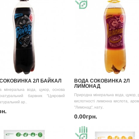
СОКОВИНКА 2Л БАЙКАЛ
ВОДА СОКОВИНКА 2Л
ЛИМОНАД
а мінеральна вода, цукор, основа
Природна мінеральна вода, цукор, 
(натуральний барвник "Цукровий
кислотності лимонна кислота, аро
атуральний ар..
"Лимонад", нату..
рн.
0.00грн.