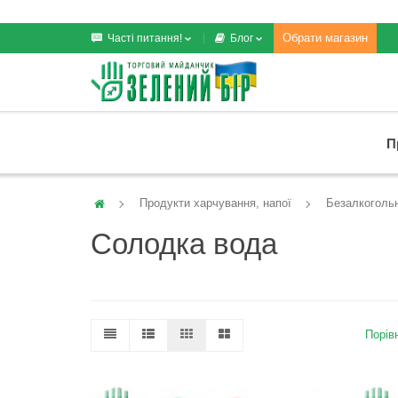
Обрати магазин
Часті питання!
Блог
П
Продукти харчування, напої
Безалкогольн
Солодка вода
Порівн