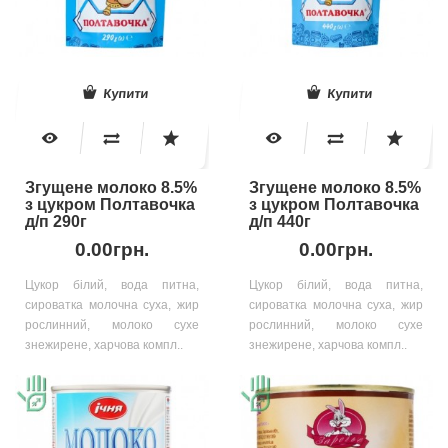
Купити
Купити
Згущене молоко 8.5%
Згущене молоко 8.5%
з цукром Полтавочка
з цукром Полтавочка
д/п 290г
д/п 440г
0.00грн.
0.00грн.
Цукор білий, вода питна,
Цукор білий, вода питна,
сироватка молочна суха, жир
сироватка молочна суха, жир
рослинний, молоко сухе
рослинний, молоко сухе
знежирене, харчова компл..
знежирене, харчова компл..