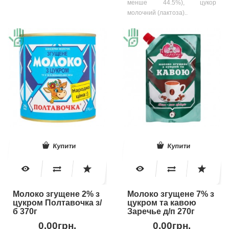
менше 44.5%), цукор
молочний (лактоза)..
Купити
Купити
Молоко згущене 2% з
Молоко згущене 7% з
цукром Полтавочка з/
цукром та кавою
б 370г
Заречье д/п 270г
0.00грн.
0.00грн.