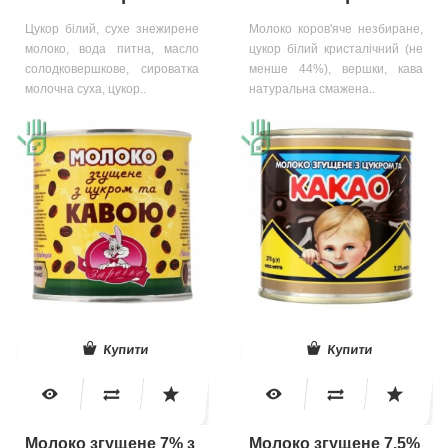
Цукор білий, сухе знежирене
Молоко коров'яче незбиране,
молоко, вода питна, масло
цукор білий кристалічний (не
солодковершкове, сироватка
менше 44%), вершки, кава
молочна суха, цукор..
натуральна смажена..
Купити
Купити
Молоко згущене 7% з
Молоко згущене 7.5%