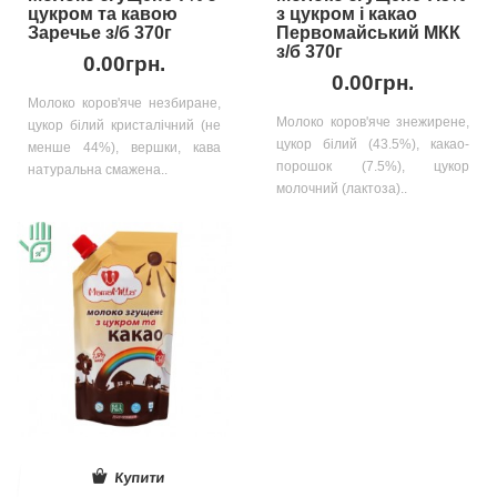
цукром та кавою
з цукром і какао
Заречье з/б 370г
Первомайський МКК
з/б 370г
0.00грн.
0.00грн.
Молоко коров'яче незбиране,
Молоко коров'яче знежирене,
цукор білий кристалічний (не
цукор білий (43.5%), какао-
менше 44%), вершки, кава
порошок (7.5%), цукор
натуральна смажена..
молочний (лактоза)..
Купити