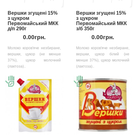
Вершки згущені 15%
Вершки згущені 15%
з цукром
з цукром
Первомайський МКК
Первомайський МКК
д/п 290г
з/б 350г
0.00грн.
0.00грн.
Молоко коров'яче незбиране,
Молоко коров'яче незбиране,
вершки, цукор (не менше
вершки, цукор білий (не
37%), цукор молочний
менше 37%), цукор молочний
(лактоза)..
(лактоза)..