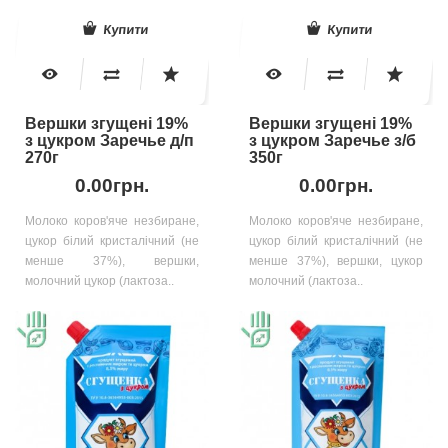
Купити
Купити
Вершки згущені 19%
Вершки згущені 19%
з цукром Заречье д/п
з цукром Заречье з/б
270г
350г
0.00грн.
0.00грн.
Молоко коров'яче незбиране,
Молоко коров'яче незбиране,
цукор білий кристалічний (не
цукор білий кристалічний (не
менше 37%), вершки,
менше 37%), вершки, цукор
молочний цукор (лактоза..
молочний (лактоза..