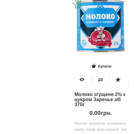
Купити
Молоко згущене 2% з
цукром Заречье з/б
370г
0.00грн.
Молоко коров'яче незбиране,
цукор білий кристалічний (не