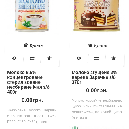
Купити
Купити
Молоко 8.6%
Молоко згущене 2%
концентроване
варене Заречье з/б
стерилізоване
370г
незбиране Ічня з/б
0.00грн.
400г
0.00грн.
Молоко коров'яче незбиране,
цукор білий кристалічний (не
Знежирене молоко, вершки,
менше 45%), молочний цукор
стабілізатори (Е331, Е452,
(лактоза)..
Е339, Е450, Е451), нізин..