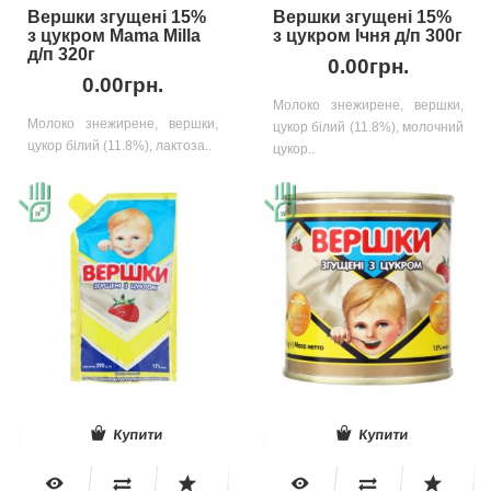
Вершки згущені 15%
Вершки згущені 15%
з цукром Mama Milla
з цукром Ічня д/п 300г
д/п 320г
0.00грн.
0.00грн.
Молоко знежирене, вершки,
Молоко знежирене, вершки,
цукор білий (11.8%), молочний
цукор білий (11.8%), лактоза..
цукор..
Купити
Купити