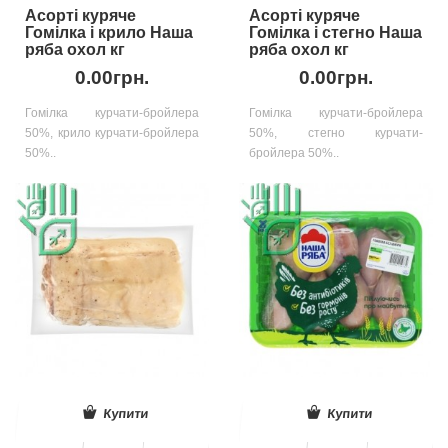
Асорті куряче
Асорті куряче
Гомілка і крило Наша
Гомілка і стегно Наша
ряба охол кг
ряба охол кг
0.00грн.
0.00грн.
Гомілка курчати-бройлера
Гомілка курчати-бройлера
50%, крило курчати-бройлера
50%, стегно курчати-
50%..
бройлера 50%..
Купити
Купити