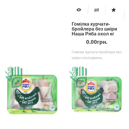
Гомілка курчати-
бройлера без шкіри
Наша Ряба охол кг
0.00грн.
Гомілка курчати-бройлера без
шкіри охолоджена..