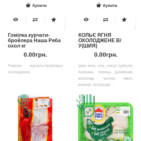
Купити
Купити
Гомілка курчати-
КОЛЬЄ ЯГНЯ
бройлера Наша Ряба
ОХОЛОДЖЕНЕ В/
охол кг
У(ШИЯ)
0.00грн.
0.00грн.
Гомілка курчати-бройлера
Шия ягня, сіль, спеції (цибуля,
охолоджена..
паприка, перець духмяний,
коріандр, часник, кмин,
кориця, петрушка, ..