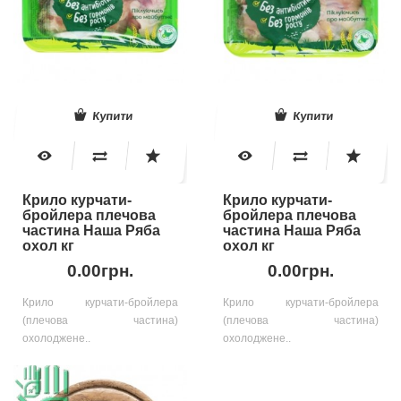
Купити
Купити
Крило курчати-
Крило курчати-
бройлера плечова
бройлера плечова
частина Наша Ряба
частина Наша Ряба
охол кг
охол кг
0.00грн.
0.00грн.
Крило курчати-бройлера
Крило курчати-бройлера
(плечова частина)
(плечова частина)
охолоджене..
охолоджене..