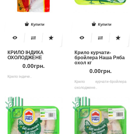
Купити
Купити
КРИЛО ІНДИКА
Крило курчати-
ОХОЛОДЖЕНЕ
бройлера Наша Ряба
охол кг
0.00грн.
0.00грн.
Крило індиче..
Крило курчати-бройлера
охолоджене..