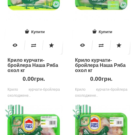
Купити
Купити
Крило курчати-
Крило курчати-
бройлера Наша Ряба
бройлера Наша Ряба
охол кг
охол кг
0.00грн.
0.00грн.
Крило курчати-бройлера
Крило курчати-бройлера
охолоджене..
охолоджене..