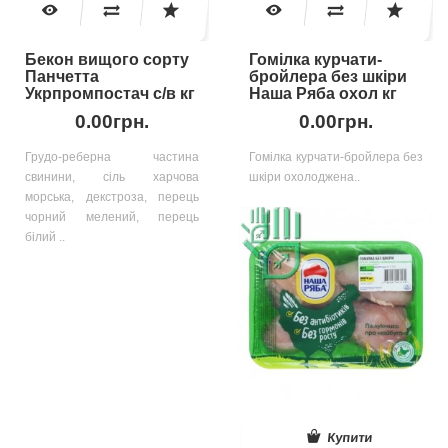
Бекон вищого сорту
Гомілка курчати-
Панчетта
бройлера без шкіри
Укрпромпостач с/в кг
Наша Ряба охол кг
0.00грн.
0.00грн.
Грудо-реберна частина
Гомілка курчати-бройлера без
свинини, сіль харчова
шкіри охолоджена..
морська, декстроза, перець
чорний мелений, перець
білий ..
Купити