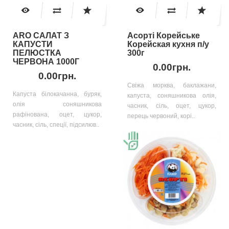
ARO САЛАТ З
Асорті Корейське
КАПУСТИ
Корейская кухня п/у
ПЕЛЮСТКА
300г
ЧЕРВОНА 1000Г
0.00грн.
0.00грн.
Свіжа морква, баклажани,
Капуста білокачанна, буряк,
капуста, соняшникова олія,
олія соняшникова
часник, сіль, оцет, цукор,
рафінована, оцет, цукор,
перець червоний, корі..
часник, сіль, спеції, підсилюв..