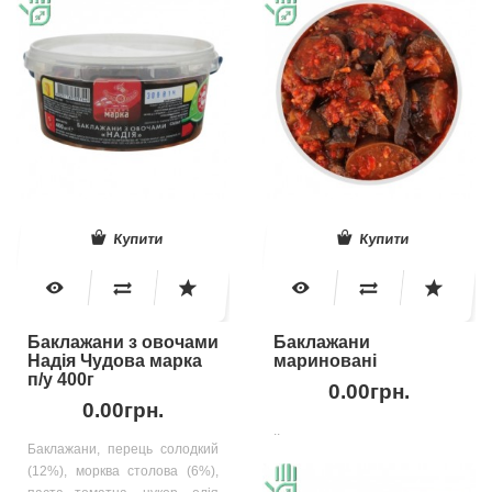
Купити
Купити
Баклажани з овочами
Баклажани
Надія Чудова марка
мариновані
п/у 400г
0.00грн.
0.00грн.
..
Баклажани, перець солодкий
(12%), морква столова (6%),