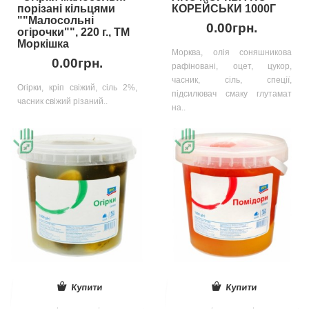
порізані кільцями
КОРЕЙСЬКИ 1000Г
""Малосольні
0.00грн.
огірочки"", 220 г., ТМ
Моркішка
Морква, олія соняшникова
0.00грн.
рафіновані, оцет, цукор,
часник, сіль, спеції,
Огірки, кріп свіжий, сіль 2%,
підсилювач смаку глутамат
часник свіжий різаний..
на..
Купити
Купити