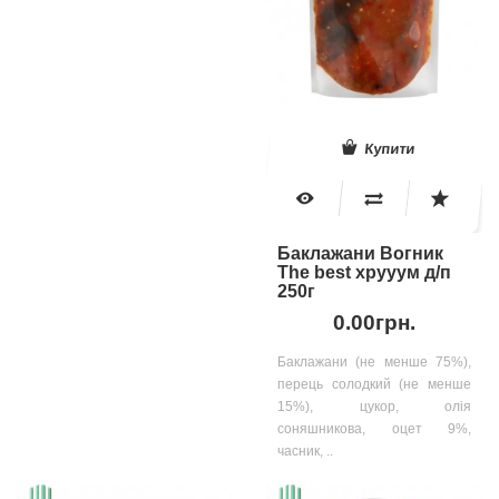
Купити
Баклажани Вогник
The best хрууум д/п
250г
0.00грн.
Баклажани (не менше 75%),
перець солодкий (не менше
15%), цукор, олія
соняшникова, оцет 9%,
часник, ..