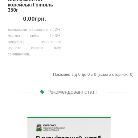
корейські Грінвіль
350г
0.00грн.
Баклажани обсмажені 74.2%,
морква свіжа 14.3%,
регулятор кислотності
кислота оцтова, олія
соняшников..
Показано від 0 до 0 з 0 (всього сторінок: 0)
Рекомендовані статті