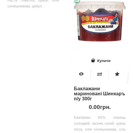
паста томатна, цукор, олія
соняшникова, цибул..
Купити
Баклажани
мариновані Шинкаръ
п/у 300г
0.00грн.
Баклажан 65%, перець
солодкий, часник сухий, цукор
пісок, олія соняшникова, сіль