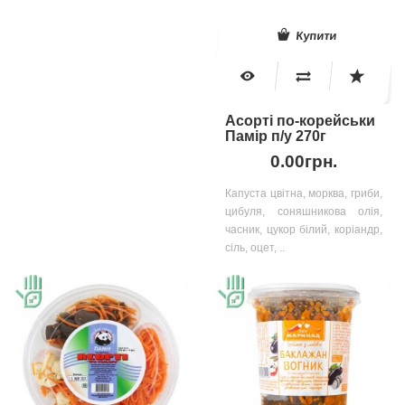
Купити
Асорті по-корейськи
Памір п/у 270г
0.00грн.
Капуста цвітна, морква, гриби,
цибуля, соняшникова олія,
часник, цукор білий, коріандр,
сіль, оцет, ..