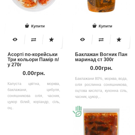
Купити
Купити
Асорті по-корейськи
Баклажан Вогник Пан
Три кольори Памір п/
маринад ст 300г
у 270г
0.00грн.
0.00грн.
Баклажани 80%, морква, вода,
Капуста цвітна, морква,
олія рослинна соняшникова,
баклажани, цибуля,
оцтова кислота, кухонна сіль,
соняшникова олія, часник,
часник, цукор,..
цукор білий, коріандр, сіль,
оц..