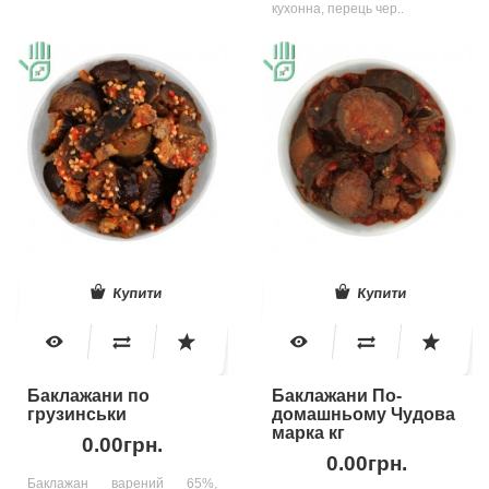
кухонна, перець чер..
Купити
Купити
Баклажани по
Баклажани По-
грузинськи
домашньому Чудова
марка кг
0.00грн.
0.00грн.
Баклажан варений 65%,