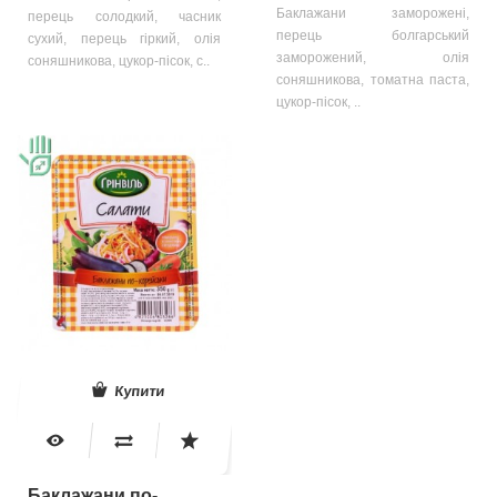
Баклажани заморожені,
перець солодкий, часник
перець болгарський
сухий, перець гіркий, олія
заморожений, олія
соняшникова, цукор-пісок, с..
соняшникова, томатна паста,
цукор-пісок, ..
Купити
Баклажани по-