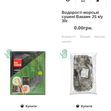
Водорості морські
сушені Вакаме JS к/у
30г
0.00грн.
Водорості Вакаме морські
сушені..
Купити
Купити