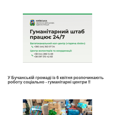
У Бучанській громаді із 6 квітня розпочинають
роботу соціально - гуманітарні центри ‼️