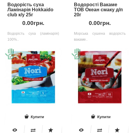
Водорість суха
Водорості Вакаме
Ламінарія Hokkaido
ТОВ Океан смаку д/п
club к/у 25г
20г
0.00грн.
0.00грн.
Водорість суха (ламінарія)
Морська сушена водорість
100%..
вакаме..
Купити
Купити