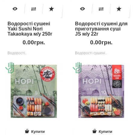
Водорості сушені
Водорості сушені для
Yaki Sushi Nori
приготування суші
Takaokaya м/у 250г
JS м/у 22г
0.00грн.
0.00грн.
Водорості..
Водорості сушені..
Купити
Купити