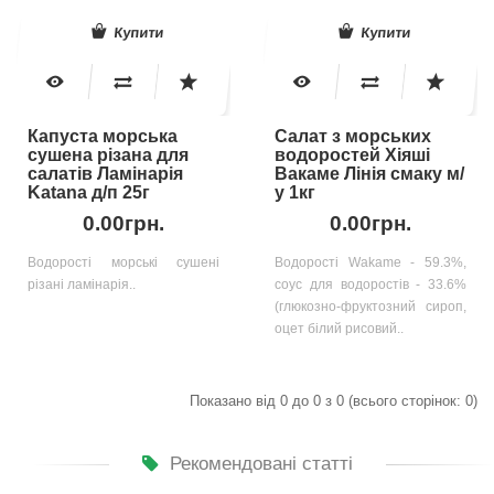
Купити
Купити
Капуста морська
Салат з морських
сушена різана для
водоростей Хіяші
салатів Ламінарія
Вакаме Лінія смаку м/
Katana д/п 25г
у 1кг
0.00грн.
0.00грн.
Водорості морські сушені
Водорості Wakame - 59.3%,
різані ламінарія..
соус для водоростів - 33.6%
(глюкозно-фруктозний сироп,
оцет білий рисовий..
Показано від 0 до 0 з 0 (всього сторінок: 0)
Рекомендовані статті