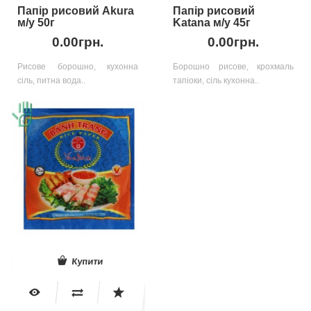
Папір рисовий Akura
Папір рисовий
м/у 50г
Katana м/у 45г
0.00грн.
0.00грн.
Рисове борошно, кухонна
Борошно рисове, крохмаль
сіль, питна вода..
тапіоки, сіль кухонна..
Купити