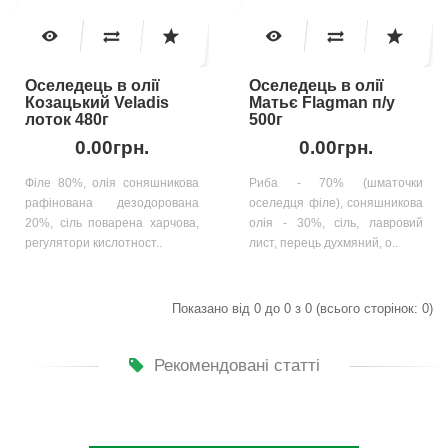
Оселедець в олії
Оселедець в олії
Козацький Veladis
Матьє Flagman п/у
лоток 480г
500г
0.00грн.
0.00грн.
Філе 80%, олія соняшникова
Риба - 70% (шматочки
рафінована дезодорована
оселедця філе), соняшникова
20%, сіль поварена харчова,
олія - 30%, сіль, лавровий
регулятори кислотност..
лист, перець духмяний, о..
Показано від 0 до 0 з 0 (всього сторінок: 0)
Рекомендовані статті