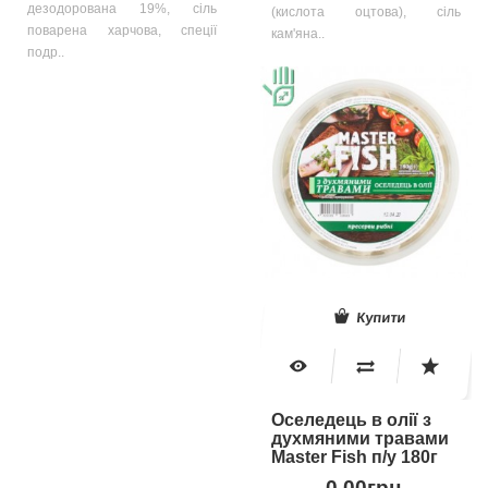
дезодорована 19%, сіль
(кислота оцтова), сіль
поварена харчова, спеції
кам'яна..
подр..
Купити
Оселедець в олії з
духмяними травами
Master Fish п/у 180г
0.00грн.