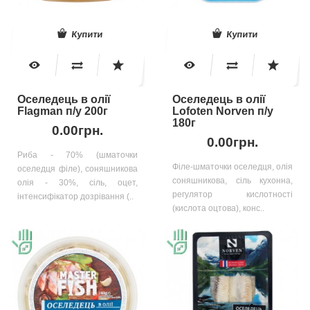
Купити
Купити
Оселедець в олії
Оселедець в олії
Flagman п/у 200г
Lofoten Norven п/у
180г
0.00грн.
0.00грн.
Риба - 70% (шматочки
Філе-шматочки оселедця, олія
оселедця філе), соняшникова
соняшникова, сіль кухонна,
олія - 30%, сіль, оцет,
регулятор кислотності
інтенсифікатор дозрівання (..
(кислота оцтова), конс..