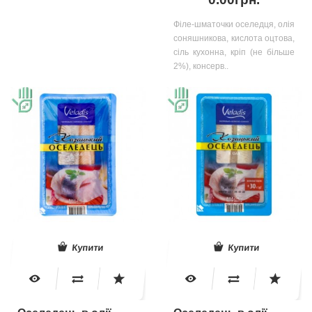
Філе-шматочки оселедця, олія
соняшникова, кислота оцтова,
сіль кухонна, кріп (не більше
2%), консерв..
Купити
Купити