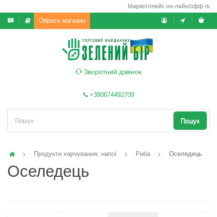
Маркетплейс он-лайн/офф-лайн вико
Обрати магазин
Зворотний дзвінок
+380674492709
Пошук
Продукти харчування, напої
Риба
Оселедець
Оселедець