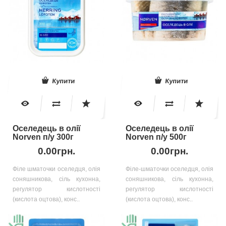
Купити
Купити
Оселедець в олії
Оселедець в олії
Norven п/у 300г
Norven п/у 500г
0.00грн.
0.00грн.
Філе шматочки оселедця, олія
Філе-шматочки оселедця, олія
соняшникова, сіль кухонна,
соняшникова, сіль кухонна,
регулятор кислотності
регулятор кислотності
(кислота оцтова), конс..
(кислота оцтова), конс..