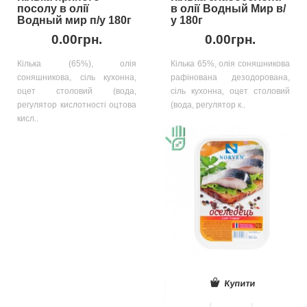
посолу в олії
в олії Водный Мир в/
Водный мир п/у 180г
у 180г
0.00грн.
0.00грн.
Кілька (65%), олія
Кілька 65%, олія соняшникова
соняшникова, сіль кухонна,
рафінована дезодорована,
оцет столовий (вода,
сіль кухонна, оцет столовий
регулятор кислотності оцтова
(вода, регулятор к..
кисл..
Купити