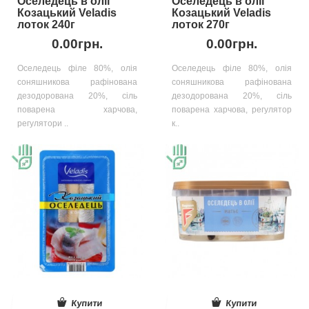
Оселедець в олії
Оселедець в олії
Козацький Veladis
Козацький Veladis
лоток 240г
лоток 270г
0.00грн.
0.00грн.
Оселедець філе 80%, олія
Оселедець філе 80%, олія
соняшникова рафінована
соняшникова рафінована
дезодорована 20%, сіль
дезодорована 20%, сіль
поварена харчова,
поварена харчова, регулятор
регулятори ..
к..
Купити
Купити