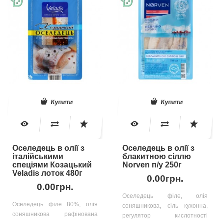
Купити
Купити
Оселедець в олії з
Оселедець в олії з
італійськими
блакитною сіллю
спеціями Козацький
Norven п/у 250г
Veladis лоток 480г
0.00грн.
0.00грн.
Оселедець філе, олія
Оселедець філе 80%, олія
соняшникова, сіль кухонна,
соняшникова рафінована
регулятор кислотності