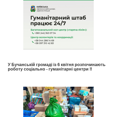
У Бучанській громаді із 6 квітня розпочинають
роботу соціально - гуманітарні центри ‼️