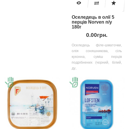
Оселедець в олії 5
перців Norven п/у
180г
0.00грн.
Оселедець філе-шматочки,
олія соняшникова, сіль
кухонна, суміш перців
подрібнених (чорний, білий,
ду..