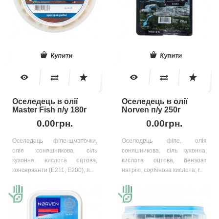
Купити
Купити
Оселедець в олії
Оселедець в олії
Master Fish п/у 180г
Norven п/у 250г
0.00грн.
0.00грн.
Оселедець філе-шматочки,
Оселедець філе, олія
олія соняшникова, сіль
соняшникова, сіль кухонна,
кухонна, кислота оцтова,
кислота оцтова, бензоат
консерванти (Е211, Е200), п..
натрію, сорбінова кислота, г..