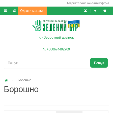
Маркетплейс он-лайн/офф-лайн вик
Обрати магазин
Зворотний дзвінок
+380674492709
Пошук
Борошно
Борошно