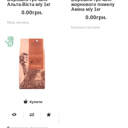
Альта-Віста м/у 1кг
жорнового помелу
Аміна м/у 1кг
0.00грн.
0.00грн.
Мука гречана..
Борошно гречане..
Купити