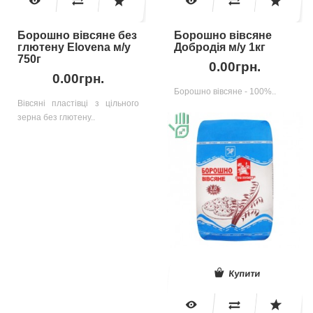
Борошно вівсяне без
Борошно вівсяне
глютену Elovena м/у
Добродія м/у 1кг
750г
0.00грн.
0.00грн.
Борошно вівсяне - 100%..
Вівсяні пластівці з цільного
зерна без глютену..
Купити