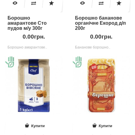
Борошно
Борошно бананове
амарантове Сто
органічне Екород д/п
пудов м/у 300г
200г
0.00грн.
0.00грн.
Борошно амарантове..
Бананове борошно..
Купити
Купити