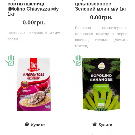
сортів пшениці
цільнозернове
ilMolino Chiavazza м/у
Зелений млин м/у 1кг
1кг
0.00грн.
0.00грн.
Борошно цільнозернове
Пшеничне борошно із м'яких
жорнового помелу із зерна
сортів..
пшениці спельти (містить
глютен)..
Купити
Купити