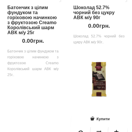
Батончик з цілим
Шоколад 52.7%
фундуком та
чорний без цукру
горіховою начинкою
АВК м/у 90г
з фруктозою Creamo
0.00грн.
Королівський шарм
АВК м/у 25г
Шоколад 52.7% чорний без
0.00грн.
цукру АВК м/у 90г..
Батончик з цілим фундуком та
горіховою начинкою з
фруктозою Creamo
Королівський шарм АВК м/у
25г..
Купити