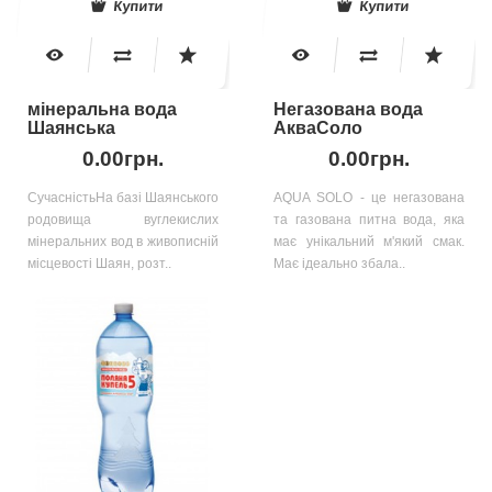
Купити
Купити
мінеральна вода
Негазована вода
Шаянська
АкваСоло
0.00грн.
0.00грн.
СучасністьНа базі Шаянського
AQUA SOLO - це негазована
родовища вуглекислих
та газована питна вода, яка
мінеральних вод в живописній
має унікальний м'який смак.
місцевості Шаян, розт..
Має ідеально збала..