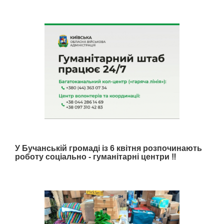
У Бучанській громаді із 6 квітня розпочинають
роботу соціально - гуманітарні центри ‼️