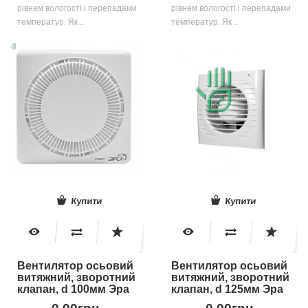
рівнем вологості і перепадами
рівнем вологості і перепадами
температур. Як ..
температур. Як ..
Купити
Купити
Вентилятор осьовий
Вентилятор осьовий
витяжний, зворотний
витяжний, зворотний
клапан, d 100мм Эра
клапан, d 125мм Эра