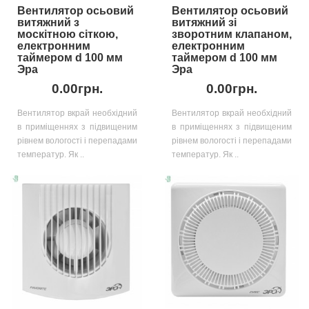
Вентилятор осьовий
Вентилятор осьовий
витяжний з
витяжний зі
москітною сіткою,
зворотним клапаном,
електронним
електронним
таймером d 100 мм
таймером d 100 мм
Эра
Эра
0.00грн.
0.00грн.
Вентилятор вкрай необхідний
Вентилятор вкрай необхідний
в приміщеннях з підвищеним
в приміщеннях з підвищеним
рівнем вологості і перепадами
рівнем вологості і перепадами
температур. Як ..
температур. Як ..