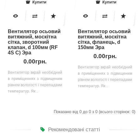
Купити
Купити
Вентилятор осьовий
Вентилятор осьовий
витяжний, москітна
витяжний, москітна
сітка, зворотний
сітка, фланець, d
клапан, d 100мм (RF
150мм Эра
4S C) Эра
0.00грн.
0.00грн.
Вентилятор вкрай необхідний
Вентилятор вкрай необхідний
в приміщеннях з підвищеним
в приміщеннях з підвищеним
рівнем вологості і перепадами
рівнем вологості і перепадами
температур. Як ..
температур. Як ..
Показано від 0 до 0 з 0 (всього сторінок: 0)
Рекомендовані статті