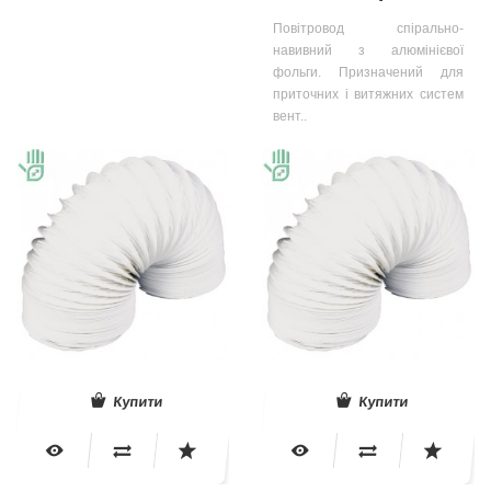
Повітровод спірально-
навивний з алюмінієвої
фольги. Призначений для
приточних і витяжних систем
вент..
Купити
Купити