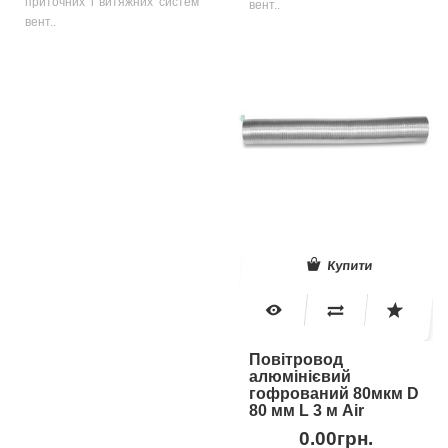
приточних і витяжних систем
вент..
вент..
Купити
Повітровод
алюмінієвий
гофрований 80мкм D
80 мм L 3 м Air
0.00грн.