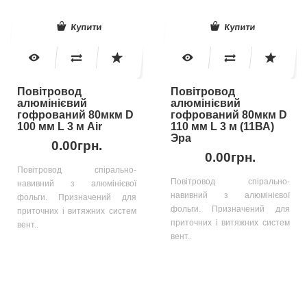
Купити
Купити
Повітровод
Повітровод
алюмінієвий
алюмінієвий
гофрований 80мкм D
гофрований 80мкм D
100 мм L 3 м Air
110 мм L 3 м (11ВА)
Эра
0.00грн.
0.00грн.
Повітровод спірально-
Повітровод спірально-
навивний з алюмінієвої
навивний з алюмінієвої
фольги. Призначений для
фольги. Призначений для
приточних і витяжних систем
приточних і витяжних систем
вент..
вент..