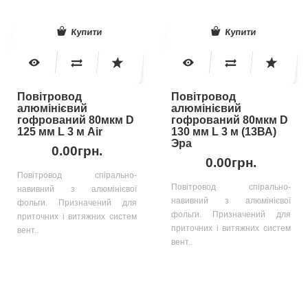
Купити
Купити
Повітровод
Повітровод
алюмінієвий
алюмінієвий
гофрований 80мкм D
гофрований 80мкм D
125 мм L 3 м Air
130 мм L 3 м (13ВА)
Эра
0.00грн.
0.00грн.
Повітровод спірально-
Повітровод спірально-
навивний з алюмінієвої
навивний з алюмінієвої
фольги. Призначений для
фольги. Призначений для
приточних і витяжних систем
приточних і витяжних систем
вент..
вент..