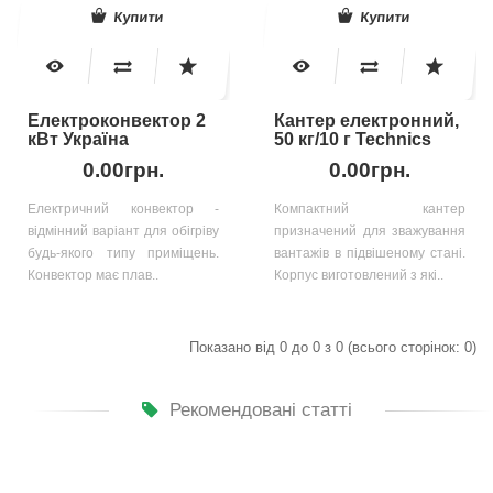
Купити
Купити
Електроконвектор 2
Кантер електронний,
кВт Україна
50 кг/10 г Technics
0.00грн.
0.00грн.
Електричний конвектор -
Компактний кантер
відмінний варіант для обігріву
призначений для зважування
будь-якого типу приміщень.
вантажів в підвішеному стані.
Конвектор має плав..
Корпус виготовлений з які..
Показано від 0 до 0 з 0 (всього сторінок: 0)
Рекомендовані статті