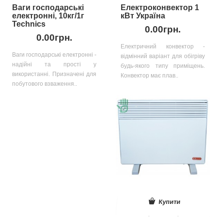
Ваги господарські
Електроконвектор 1
електронні, 10кг/1г
кВт Україна
Technics
0.00грн.
0.00грн.
Електричний конвектор -
Ваги господарські електронні -
відмінний варіант для обігріву
надійні та прості у
будь-якого типу приміщень.
використанні. Призначені для
Конвектор має плав..
побутового взваження..
Купити