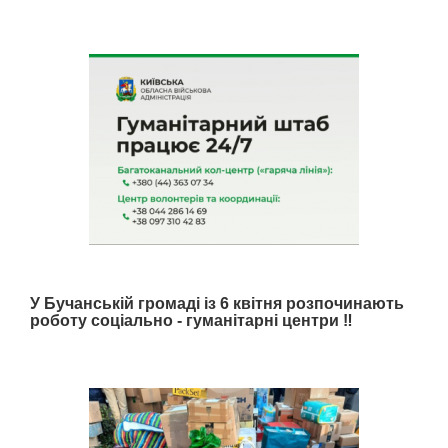
У Бучанській громаді із 6 квітня розпочинають
роботу соціально - гуманітарні центри ‼️