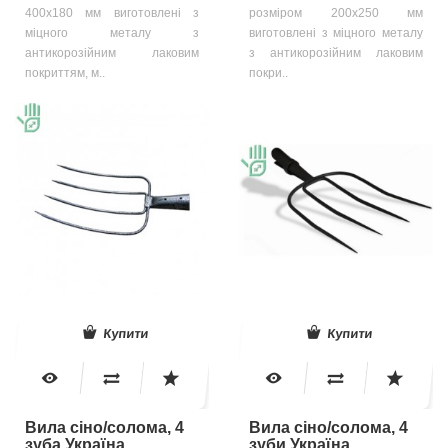
400х180 мм виготовлені з
розміром 200х250 мм
міцного металу з
виготовлені з міцного металу
антикорозійним лаковим
з антикорозійним лаковим
покриттям, м..
покри..
Купити
Купити
Вила сіно/солома, 4
Вила сіно/солома, 4
зуба Україна
зуби Україна