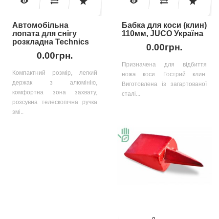
Автомобільна
Бабка для коси (клин)
лопата для снігу
110мм, JUCO Україна
розкладна Technics
0.00грн.
0.00грн.
Призначена для відбиття
Компактний розмір, легкий
ножа коси. Гострий клин.
держак з алюмінію,
Виготовлена із загартованої
комфортна зона захвату,
сталі...
розсувна телескопічна ручка
змі..