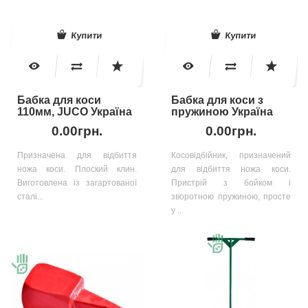
Купити
Купити
Бабка для коси
Бабка для коси з
110мм, JUCO Україна
пружиною Україна
0.00грн.
0.00грн.
Призначена для відбиття
Косовідбійник, призначений
ножа коси. Плоский клин.
для відбиття ножа коси.
Виготовлена із загартованої
Пристрій з бойком і
сталі...
зворотною пружиною, просте
у ..