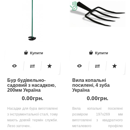
Купити
Купити
Бур будівельно-
Вила копальні
садовий з насадкою,
посилені, 4 зуба
200мм Україна
Україна
0.00грн.
0.00грн.
Насадки для бура виготовлені
Вила копальні посилені
з інструментальної сталі, тому
розміром 197х269 мм
мають довгий термін служби.
виготовлені з квадратного
Лезо заточен..
металевого профілю