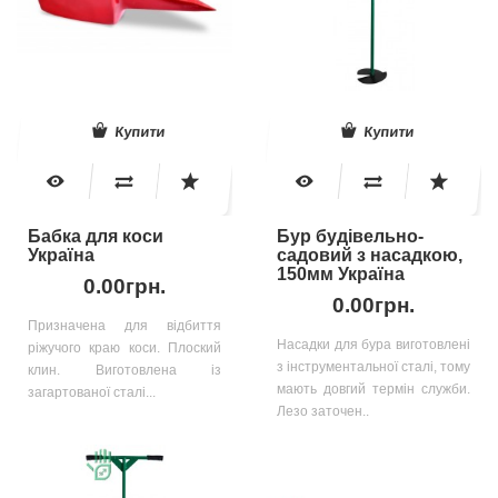
Купити
Купити
Бабка для коси
Бур будівельно-
Україна
садовий з насадкою,
150мм Україна
0.00грн.
0.00грн.
Призначена для відбиття
Насадки для бура виготовлені
ріжучого краю коси. Плоский
з інструментальної сталі, тому
клин. Виготовлена із
мають довгий термін служби.
загартованої сталі...
Лезо заточен..