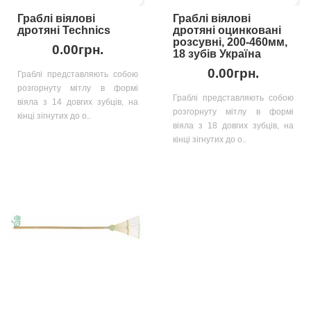
Граблі віялові
Граблі віялові
дротяні Technics
дротяні оцинковані
розсувні, 200-460мм,
0.00грн.
18 зубів Україна
0.00грн.
Граблі представляють собою
розгорнуту мітлу в формі
Граблі представляють собою
віяла з 14 довгих зубців, на
розгорнуту мітлу в формі
кінці зігнутих до о..
віяла з 18 довгих зубців, на
кінці зігнутих до о..