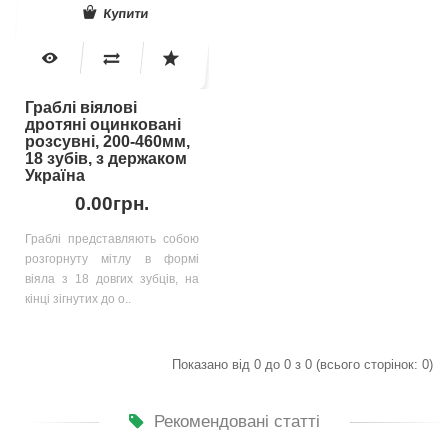
Купити
Граблі віялові
дротяні оцинковані
розсувні, 200-460мм,
18 зубів, з держаком
Україна
0.00грн.
Граблі представляють собою
розгорнуту мітлу в формі
віяла з 18 довгих зубців, на
кінці зігнутих до о..
Показано від 0 до 0 з 0 (всього сторінок: 0)
Рекомендовані статті