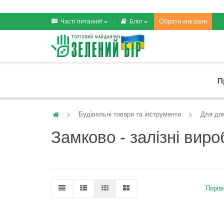
Обрати магазин
Часті питання!
Блог
П
Будівельні товари та інструменти
Для дом
Замково - залізні виро
Порівн