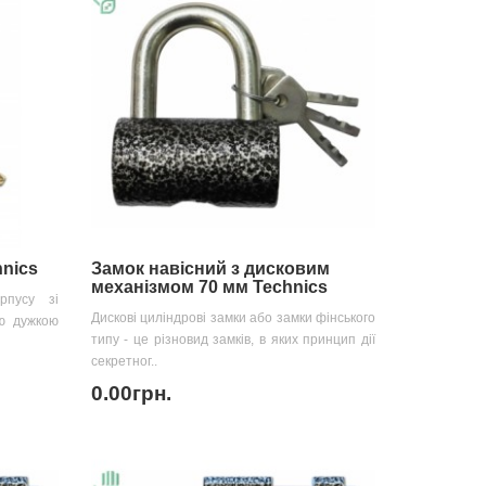
hnics
Замок навісний з дисковим
механізмом 70 мм Technics
рпусу зі
Дискові циліндрові замки або замки фінського
ю дужкою
типу - це різновид замків, в яких принцип дії
секретног..
0.00грн.