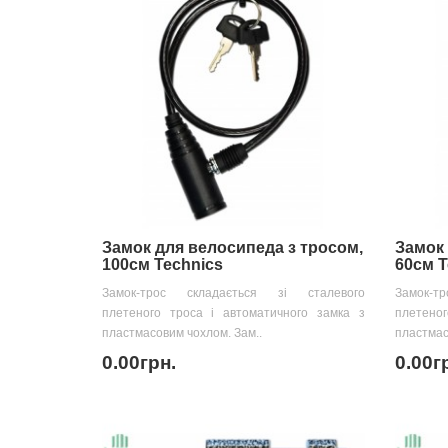
Замок для велосипеда з тросом,
Замок 
100см Technics
60см T
Замок-трос складається зі сталевого
Замок-т
плетеного троса і автоматичного замка з
плетено
пластмасовим чохлом. Зам..
пластмас
0.00грн.
0.00г