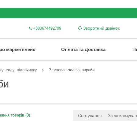
Зворотний дзвінок
+380674492709
ро маркетплейс
Оплата та Доставка
П
у, саду, відпочинку
Замково - залізні вироби
би
яння товарів (0)
Сортування:
За замовчува