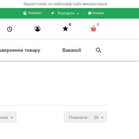
Маркетплейс он-лайн/офф-лайн використання + електронні каси/чеки/г
Контакти
Кабінет
Кошик
0
0
овернення товару
Вакансії
нням
Показати:
16