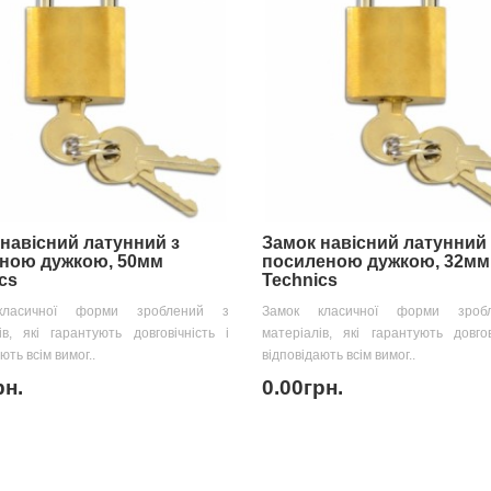
навісний латунний з
Замок навісний латунний 
еною дужкою, 50мм
посиленою дужкою, 32мм
cs
Technics
класичної форми зроблений з
Замок класичної форми зроб
ів, які гарантують довговічність і
матеріалів, які гарантують довгов
ють всім вимог..
відповідають всім вимог..
рн.
0.00грн.