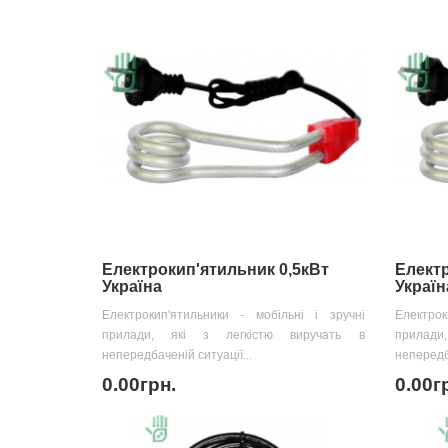
Електрокип'ятильник 0,5кВт
Електр
Україна
Україн
Електрокип'ятильники - мобільні і зручні
Електрок
прилади, які з легкістю виручать в
прилад
непередбаченій ситуації...
непередба
0.00грн.
0.00г