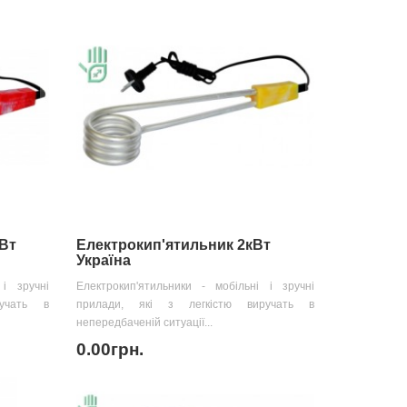
кВт
Електрокип'ятильник 2кВт
Україна
 і зручні
Електрокип'ятильники - мобільні і зручні
учать в
прилади, які з легкістю виручать в
непередбаченій ситуації...
0.00грн.