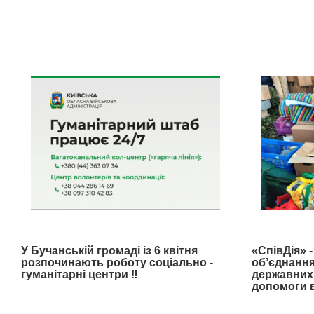
У Бучанській громаді із 6 квітня
«СпівДія» 
розпочинають роботу соціально -
об’єднання
гуманітарні центри ‼️
державних 
допомоги в