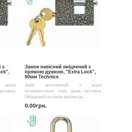
 з
Замок навісний зміцнений з
ck",
прямою дужкою, "Extra Lock",
90мм Technics
міцної
Замок виготовлений з міцної
артована.
інструментальної сталі, дужка гартована.
Обладнаний системою автолок (за..
0.00грн.