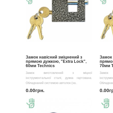
Замок навісний зміцнений з
Замок 
прямою дужкою, "Extra Lock",
прямою
60мм Technics
70мм T
Замок виготовлений з міцної
Замок
інструментальної сталі, дужка гартована.
інструме
Обладнаний системою автолок (за..
Обладнан
0.00грн.
0.00г