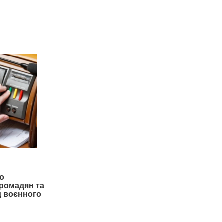
о
громадян та
од воєнного