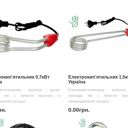
окип'ятильник 0,7кВт
Електрокип'ятильник 1,5
а
Україна
ип'ятильники - мобільні і зручні
Електрокип'ятильники - мобільні
и, які з легкістю виручать в
прилади, які з легкістю вир
ченій ситуації...
непередбаченій ситуації...
рн.
0.00грн.