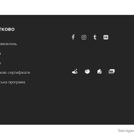
ТКОВО
замовлень
а
к
ові сертифікати
ська програма
Закладк