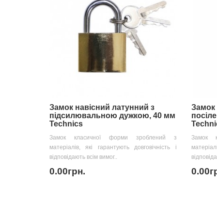
Замок навісний латунний з
Замок 
підсилювальною дужкою, 40 мм
посіл
Technics
Techni
Замок класичної форми зроблений з
Замок 
матеріалів, які гарантують довговічність і
матеріал
відповідають всім вимог..
відповіда
0.00грн.
0.00г