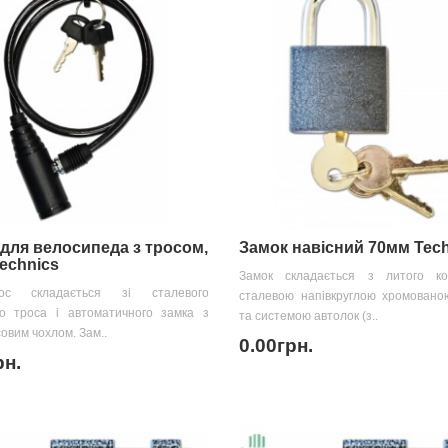
для велосипеда з тросом,
Замок навісний 70мм Tec
echnics
Замок складається з литого ко
рос складається зі сталевого
сталевою напівкруглою хромовано
го троса і автоматичного замка з
та системою автолок (з..
овим чохлом. Зам..
0.00грн.
рн.