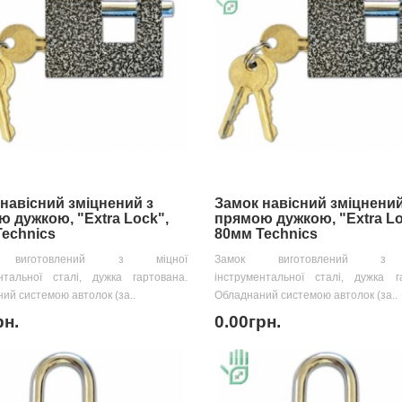
навісний зміцнений з
Замок навісний зміцнений
 дужкою, "Extra Lock",
прямою дужкою, "Extra Lo
echnics
80мм Technics
 виготовлений з міцної
Замок виготовлений з 
нтальної сталі, дужка гартована.
інструментальної сталі, дужка г
ий системою автолок (за..
Обладнаний системою автолок (за..
рн.
0.00грн.