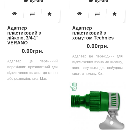
Купити
Купити
Адаптер
Адаптер
пластиковий з
пластиковий з
лійкою, 3/4-1"
хомутом Technics
VERANO
0.00грн.
0.00грн.
Адаптер це перехідник для
Адаптер це первинний
підключення крана до шлангу,
перехідник, призначений для
застосовується для побудови
підключення шланга до крана
систем поливу. Ко..
або розподільника. Має ..