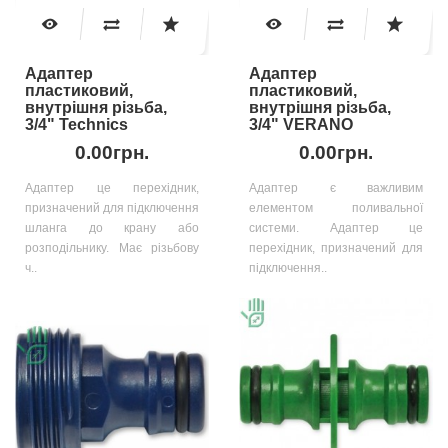
Адаптер
Адаптер
пластиковий,
пластиковий,
внутрішня різьба,
внутрішня різьба,
3/4" Technics
3/4" VERANO
0.00грн.
0.00грн.
Адаптер це перехідник,
Адаптер є важливим
призначений для підключення
елементом поливальної
шланга до крану або
системи. Адаптер це
розподільнику. Має різьбову
перехідник, призначений для
ч..
підключення..