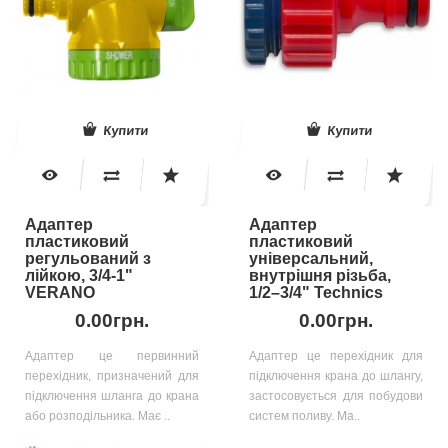
Купити
Купити
Адаптер
Адаптер
пластиковий
пластиковий
регульований з
універсальний,
лійкою, 3/4-1"
внутрішня різьба,
VERANO
1/2–3/4" Technics
0.00грн.
0.00грн.
Адаптер це первинний
Адаптер це перехідник для
перехідник, призначений для
підключення крана до шлангу,
підключення шланга до крана
застосовується для побудови
або розподільника. Має ..
систем поливу. Ма..