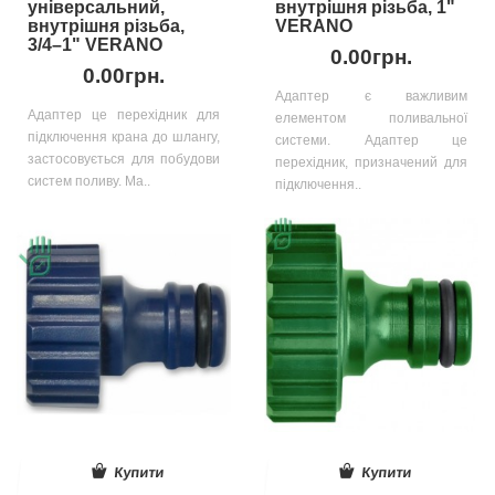
універсальний,
внутрішня різьба, 1"
внутрішня різьба,
VERANO
3/4–1" VERANO
0.00грн.
0.00грн.
Адаптер є важливим
Адаптер це перехідник для
елементом поливальної
підключення крана до шлангу,
системи. Адаптер це
застосовується для побудови
перехідник, призначений для
систем поливу. Ма..
підключення..
Купити
Купити