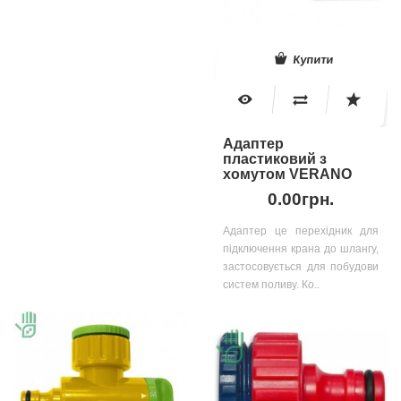
Купити
Адаптер
пластиковий з
хомутом VERANO
0.00грн.
Адаптер це перехідник для
підключення крана до шлангу,
застосовується для побудови
систем поливу. Ко..