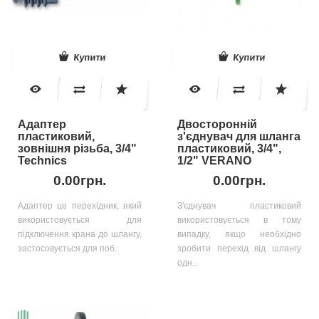
Купити
Купити
Адаптер
Двосторонній
пластиковий,
з'єднувач для шланга
зовнішня різьба, 3/4"
пластиковий, 3/4",
Technics
1/2" VERANO
0.00грн.
0.00грн.
Адаптер це перехідник, який
З'єднувач пластиковий
використовується для
використовується в тому
підключення крана до шлангу,
випадку, якщо необхідно
застосовується для поб..
зробити перехід від шлангу
одн..