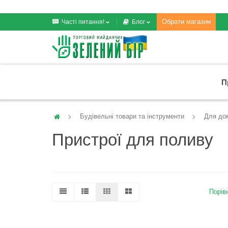
Обрати магазин
Часті питання!
Блог
П
Будівельні товари та інструменти
Для дом
Пристрої для поливу
Порівн