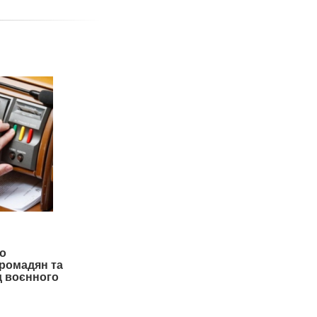
о
громадян та
од воєнного