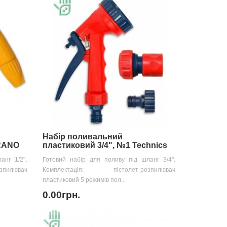
Набір поливальний
ERANO
пластиковий 3/4", №1 Technics
анг 1/2".
Готовий набір для поливу під шланг 3/4".
пилювач
Комплектація: пістолет-розпилювач
пластиковий 5 режимів пол..
0.00грн.