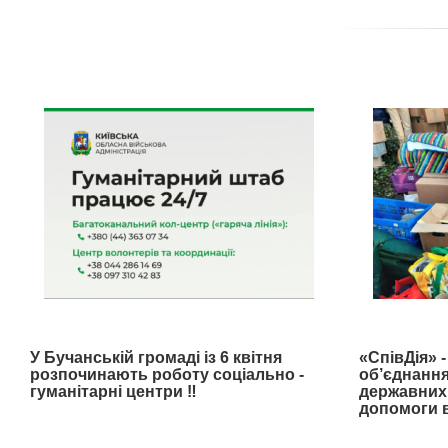
У Бучанській громаді із 6 квітня
«СпівДія» 
розпочинають роботу соціально -
об’єднання
гуманітарні центри ‼️
державних 
допомоги в