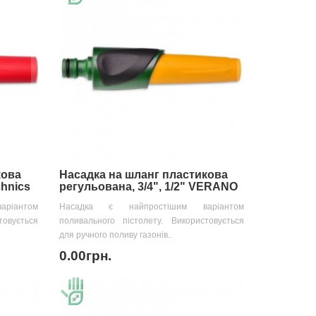
кова
Насадка на шланг пластикова
chnics
регульована, 3/4", 1/2" VERANO
ріантом
Насадка є найпростішим варіантом
товується
поливального пістолету. Використовується
для ручного поливу газонів..
0.00грн.