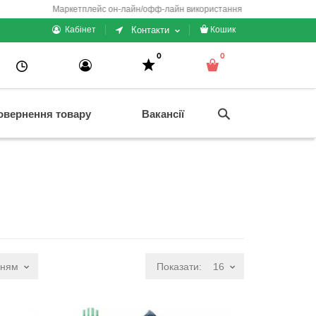
Маркетплейс он-лайн/офф-лайн використання + електронні каси/чеки/гам
Контакти
Кабінет
Кошик
0
0
овернення товару
Вакансії
нням
Показати:
16