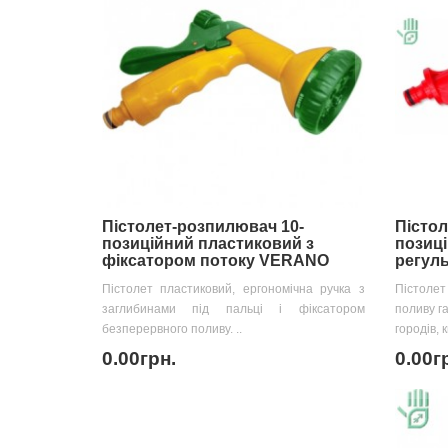
Пістолет-розпилювач 10-
Пістол
позиційний пластиковий з
позиц
фіксатором потоку VERANO
регуль
Пістолет пластиковий, ергономічна ручка з
Пістоле
заглибинами під пальці і фіксатором
поливу г
безперервного поливу. ..
городів, к
0.00грн.
0.00г