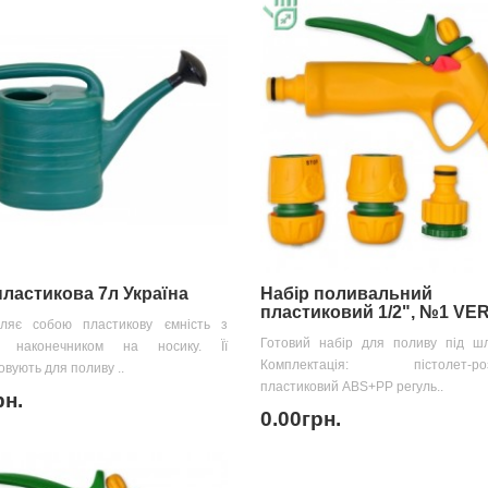
пластикова 7л Україна
Набір поливальний
пластиковий 1/2", №1 V
вляє собою пластикову ємність з
Готовий набір для поливу під шл
м наконечником на носику. Її
Комплектація: пістолет-роз
овують для поливу ..
пластиковий ABS+PP регуль..
рн.
0.00грн.