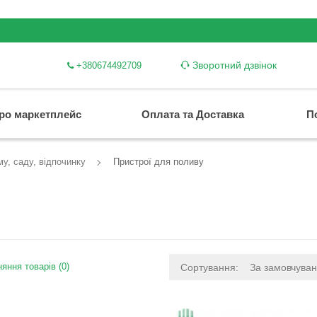
Зворотний дзвінок
+380674492709
ро маркетплейс
Оплата та Доставка
П
у, саду, відпочинку
Пристрої для поливу
яння товарів (0)
Сортування:
За замовчува