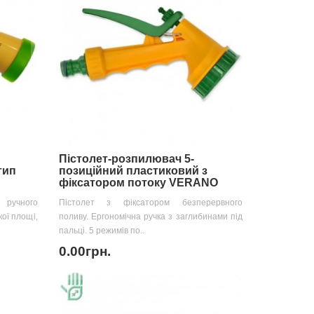
Пістолет-розпилювач 5-
тип
позиційний пластиковий з
фіксатором потоку VERANO
 ручного
Пістолет з фіксатором безперервного
ої площі,
поливу. Ергономічна ручка з заглибинами під
пальці. 5 режимів по..
0.00грн.