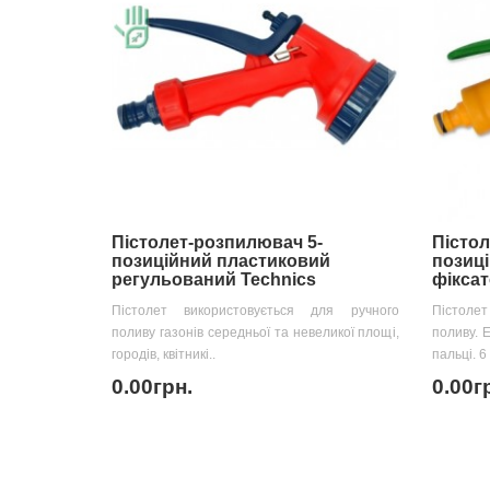
Пістолет-розпилювач 5-
Пістол
позиційний пластиковий
позиці
регульований Technics
фікса
Пістолет використовується для ручного
Пістоле
поливу газонів середньої та невеликої площі,
поливу. 
городів, квітникі..
пальці. 6
0.00грн.
0.00г