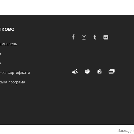
ТКОВО
замовлень
а
к
ові сертифікати
ська програма
Закладк