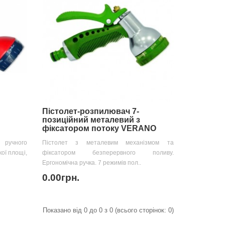
Пістолет-розпилювач 7-
позиційний металевий з
фіксатором потоку VERANO
 ручного
Пістолет з металевим механізмом та
ої площі,
фіксатором безперервного поливу.
Ергономічна ручка. 7 режимів пол..
0.00грн.
Показано від 0 до 0 з 0 (всього сторінок: 0)