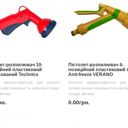
ет-розпилювач 10-
Пістолет-розпилювач 4-
ійний пластиковий
позиційний пластиковий 
ований Technics
Anti-freeze VERANO
т використовується для ручного
Пістолет використовується для
азонів середньої та невеликої площі,
поливу газонів середньої та невелик
вітникі..
городів, квітникі..
рн.
0.00грн.