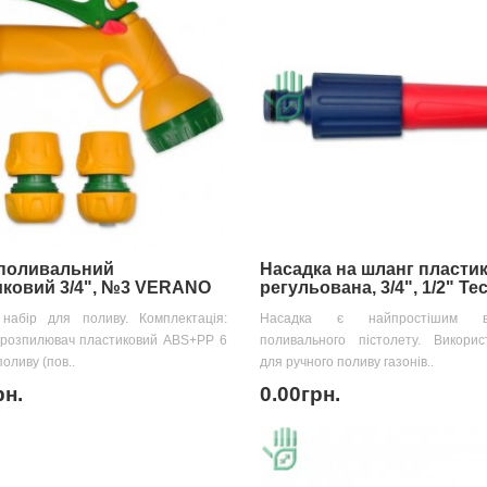
 поливальний
Насадка на шланг пласти
иковий 3/4", №3 VERANO
регульована, 3/4", 1/2" Te
 набір для поливу. Комплектація:
Насадка є найпростішим ва
-розпилювач пластиковий ABS+PP 6
поливального пістолету. Викорис
оливу (пов..
для ручного поливу газонів..
рн.
0.00грн.