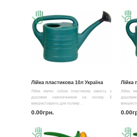
Лійка пластикова 10л Україна
Лійка 
Лійка являє собою пластикову ємність з
Лійка я
душовим наконечником на носику. Її
душови
використовують для поливу ..
використ
0.00грн.
0.00г