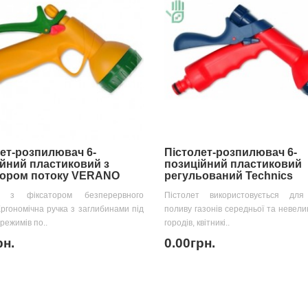
ет-розпилювач 6-
Пістолет-розпилювач 6-
йний пластиковий з
позиційний пластиковий
тором потоку VERANO
регульований Technics
т з фіксатором безперервного
Пістолет використовується для
Ергономічна ручка з заглибинами під
поливу газонів середньої та невелик
 режимів по..
городів, квітникі..
рн.
0.00грн.