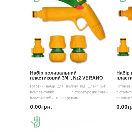
Набір поливальний
Набір
пластиковий 3/4", №2 VERANO
пласт
Готовий набір для поливу під шланг 3/4".
Готовий
Комплектація: пістолет-розпилювач
пістолет
пластиковий ABS+PP регуль..
режимів п
0.00грн.
0.00г