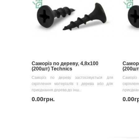
Саморіз по дереву, 4,8х100
Саморі
(200шт) Technics
(200шт
Саморіз по дереву застосовується для
Саморіз
скріплення матеріалів з дерева або для
скріпле
приєднання дерева до інш..
приєднан
0.00грн.
0.00г