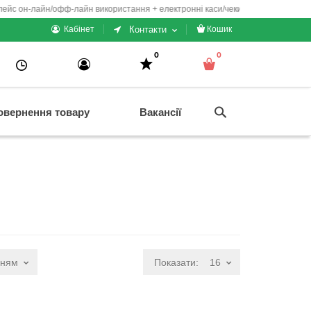
-лайн/офф-лайн використання + електронні каси/чеки/гаманці
Контакти
Кабінет
Кошик
0
0
овернення товару
Вакансії
нням
Показати:
16