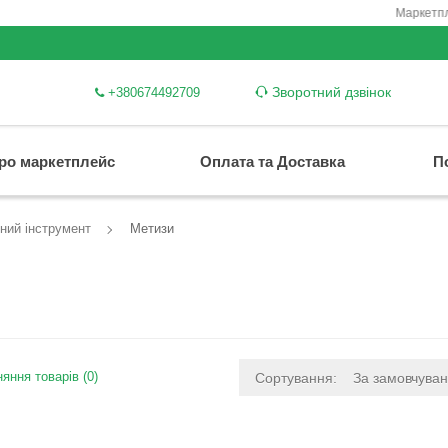
Маркетплейс он
Зворотний дзвінок
+380674492709
ро маркетплейс
Оплата та Доставка
П
ний інструмент
Метизи
яння товарів (0)
Сортування:
За замовчува