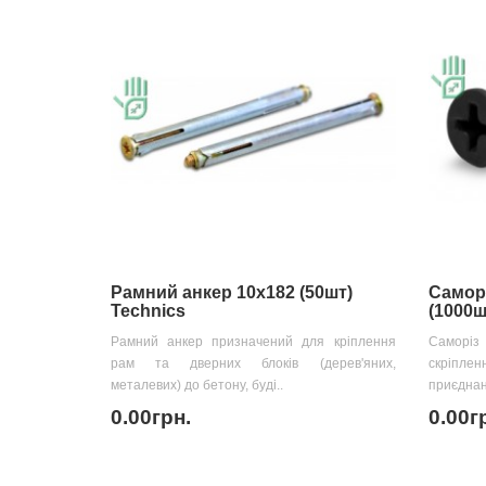
Рамний анкер 10х182 (50шт)
Саморі
Technics
(1000ш
Рамний анкер призначений для кріплення
Саморіз
рам та дверних блоків (дерев'яних,
скріпле
металевих) до бетону, буді..
приєднан
0.00грн.
0.00г