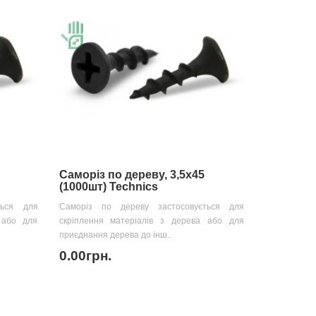
Саморіз по дереву, 3,5х45
(1000шт) Technics
ться для
Саморіз по дереву застосовується для
 або для
скріплення матеріалів з дерева або для
приєднання дерева до інш..
0.00грн.