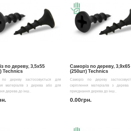
з по дереву, 3,5х55
Саморіз по дереву, 3,9х65
) Technics
(250шт) Technics
 по дереву застосовується для
Саморіз по дереву застосовує
ння матеріалів з дерева або для
скріплення матеріалів з дерева
ня дерева до інш..
приєднання дерева до інш..
рн.
0.00грн.