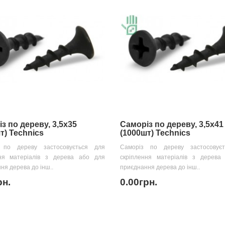
з по дереву, 3,5х35
Саморіз по дереву, 3,5х41
т) Technics
(1000шт) Technics
 по дереву застосовується для
Саморіз по дереву застосовує
ння матеріалів з дерева або для
скріплення матеріалів з дерева
ня дерева до інш..
приєднання дерева до інш..
рн.
0.00грн.