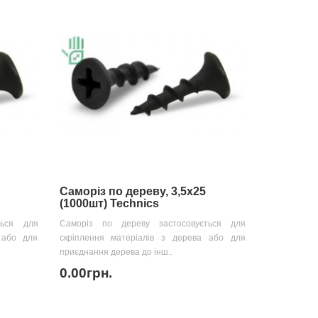
Саморіз по дереву, 3,5х25
(1000шт) Technics
ться для
Саморіз по дереву застосовується для
 або для
скріплення матеріалів з дерева або для
приєднання дерева до інш..
0.00грн.