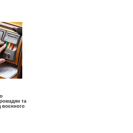
о
громадян та
од воєнного