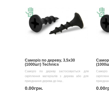
Саморіз по дереву, 3,5х30
Саморі
(1000шт) Technics
(1000ш
Саморіз по дереву застосовується для
Саморіз
скріплення матеріалів з дерева або для
скріпле
приєднання дерева до інш..
приєднан
0.00грн.
0.00г