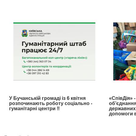
У Бучанській громаді із 6 квітня
«СпівДія» 
розпочинають роботу соціально -
об’єднання
гуманітарні центри ‼️
державних 
допомоги в