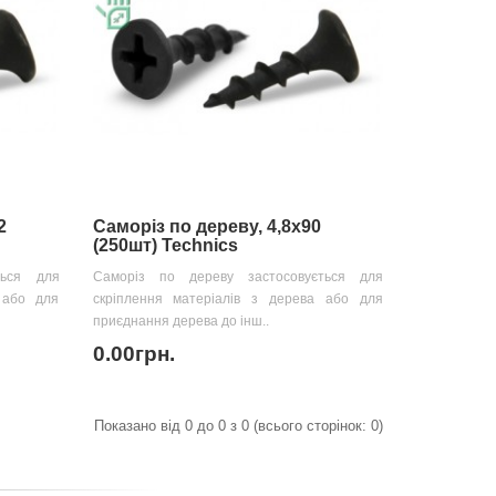
2
Саморіз по дереву, 4,8х90
(250шт) Technics
ться для
Саморіз по дереву застосовується для
 або для
скріплення матеріалів з дерева або для
приєднання дерева до інш..
0.00грн.
Показано від 0 до 0 з 0 (всього сторінок: 0)