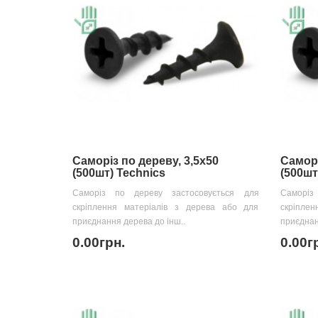
Саморіз по дереву, 3,5х50
Саморі
(500шт) Technics
(500шт
Саморіз по дереву застосовується для
Саморіз
скріплення матеріалів з дерева або для
скріпле
приєднання дерева до інш..
приєднан
0.00грн.
0.00г