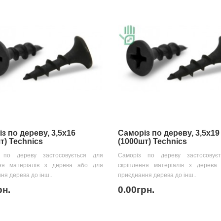
з по дереву, 3,5х16
Саморіз по дереву, 3,5х19
т) Technics
(1000шт) Technics
 по дереву застосовується для
Саморіз по дереву застосовує
ння матеріалів з дерева або для
скріплення матеріалів з дерева
ня дерева до інш..
приєднання дерева до інш..
рн.
0.00грн.