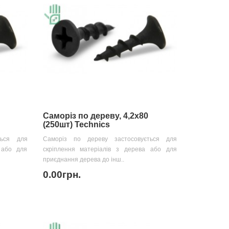
Саморіз по дереву, 4,2х80
(250шт) Technics
ться для
Саморіз по дереву застосовується для
 або для
скріплення матеріалів з дерева або для
приєднання дерева до інш..
0.00грн.