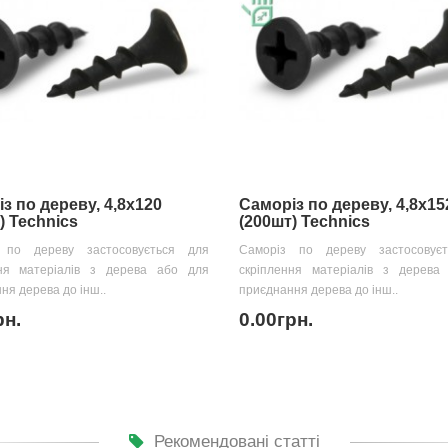
з по дереву, 4,8х120
Саморіз по дереву, 4,8х15
) Technics
(200шт) Technics
 по дереву застосовується для
Саморіз по дереву застосовує
ння матеріалів з дерева або для
скріплення матеріалів з дерева
ня дерева до інш..
приєднання дерева до інш..
рн.
0.00грн.
Рекомендовані статті