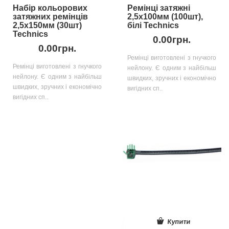
Набір кольорових
Ремінці затяжні
затяжних ремінців
2,5х100мм (100шт),
2,5х150мм (30шт)
білі Technics
Technics
0.00грн.
0.00грн.
Ремінці виготовлені з гнучкого
Ремінці виготовлені з гнучкого
нейлону. Є одним з найбільш
нейлону. Є одним з найбільш
швидких, зручних і економічно
швидких, зручних і економічно
вигідних сп..
вигідних сп..
Купити