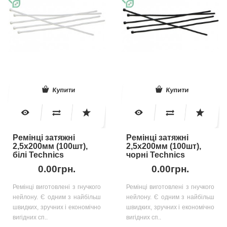
Купити
Купити
Ремінці затяжні
Ремінці затяжні
2,5х200мм (100шт),
2,5х200мм (100шт),
білі Technics
чорні Technics
0.00грн.
0.00грн.
Ремінці виготовлені з гнучкого
Ремінці виготовлені з гнучкого
нейлону. Є одним з найбільш
нейлону. Є одним з найбільш
швидких, зручних і економічно
швидких, зручних і економічно
вигідних сп..
вигідних сп..