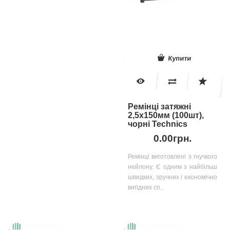
Купити
Ремінці затяжні
2,5х150мм (100шт),
чорні Technics
0.00грн.
Ремінці виготовлені з гнучкого
нейлону. Є одним з найбільш
швидких, зручних і економічно
вигідних сп..