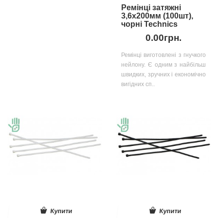
Ремінці затяжні
3,6х200мм (100шт),
чорні Technics
0.00грн.
Ремінці виготовлені з гнучкого
нейлону. Є одним з найбільш
швидких, зручних і економічно
вигідних сп..
Купити
Купити