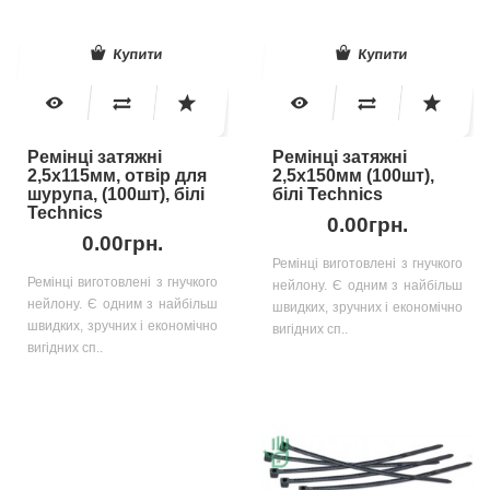
Купити
Купити
Ремінці затяжні
Ремінці затяжні
2,5х115мм, отвір для
2,5х150мм (100шт),
шурупа, (100шт), білі
білі Technics
Technics
0.00грн.
0.00грн.
Ремінці виготовлені з гнучкого
Ремінці виготовлені з гнучкого
нейлону. Є одним з найбільш
нейлону. Є одним з найбільш
швидких, зручних і економічно
швидких, зручних і економічно
вигідних сп..
вигідних сп..