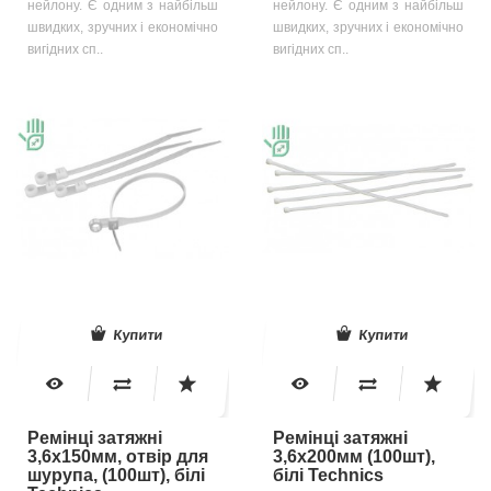
нейлону. Є одним з найбільш
нейлону. Є одним з найбільш
швидких, зручних і економічно
швидких, зручних і економічно
вигідних сп..
вигідних сп..
Купити
Купити
Ремінці затяжні
Ремінці затяжні
3,6х150мм, отвір для
3,6х200мм (100шт),
шурупа, (100шт), білі
білі Technics