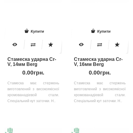
Купити
Купити
Стамеска ударна Cr-
Стамеска ударна Cr-
V, 14мм Berg
V, 16мм Berg
0.00грн.
0.00грн.
Стамеска має стержень
Стамеска має стержень
виготовлений з високоякісної
виготовлений з високоякісної
хромованадіевой стали.
хромованадіевой стали.
Спеціальний кут заточки. Н..
Спеціальний кут заточки. Н..