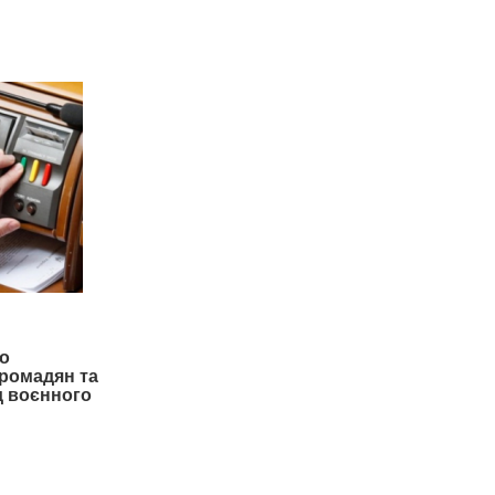
о
громадян та
од воєнного