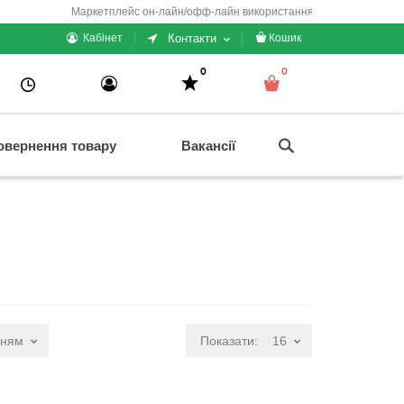
Маркетплейс он-лайн/офф-лайн використання + електронні каси/чеки/
Контакти
Кабінет
Кошик
0
0
овернення товару
Вакансії
нням
Показати:
16