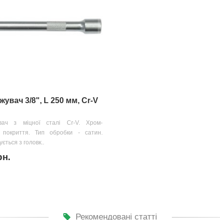
увач 3/8", L 250 мм, Cr-V
вач з міцної сталі Cr-V. Хром-
е покриття. Тип обробки - сатин.
ється з головк..
рн.
Рекомендовані статті