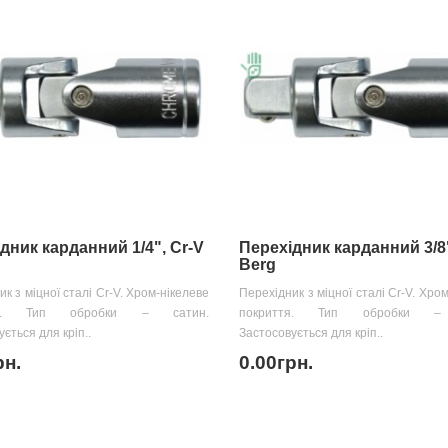
дник карданний 1/4", Cr-V
Перехідник карданний 3/8"
Berg
к з міцної сталі Cr-V. Хром-нікелеве
Перехідник з міцної сталі Cr-V. Хро
тя. Тип обробки – сатин.
покриття. Тип обробки –
ється для кріп..
Застосовується для кріп..
рн.
0.00грн.