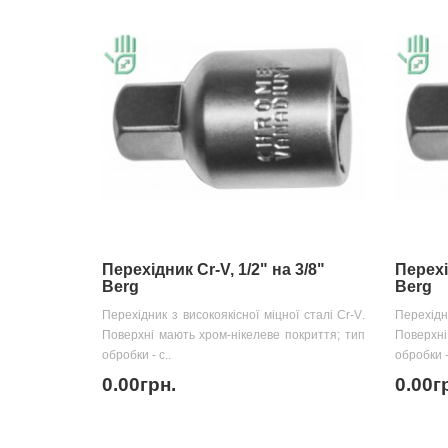
Перехідник Cr-V, 1/2" на 3/8"
Перехі
Berg
Berg
Перехідник з високоякісної міцної сталі Cr-V.
Перехідни
Поверхні мають хром-нікелеве покриття; тип
Поверхні
обробки - с..
обробки - 
0.00грн.
0.00г