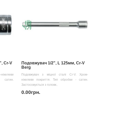
, Cr-V
Подовжувач 1/2", L 125мм, Cr-V
Berg
м-нікелеве
Подовжувач з міцної сталі Cr-V. Хром-
 сатин.
нікелеве покриття. Тип обробки - сатин.
Застосовується з головк..
0.00грн.