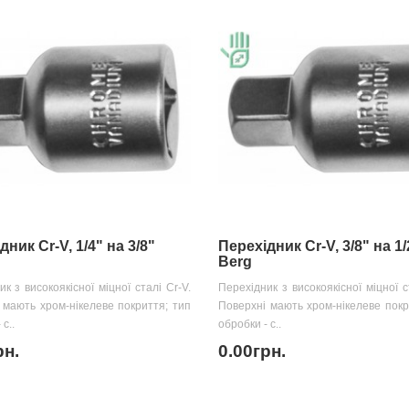
дник Cr-V, 1/4" на 3/8"
Перехідник Cr-V, 3/8" на 1/
Berg
к з високоякісної міцної сталі Cr-V.
Перехідник з високоякісної міцної с
 мають хром-нікелеве покриття; тип
Поверхні мають хром-нікелеве покр
с..
обробки - с..
рн.
0.00грн.