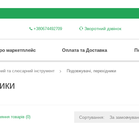
Зворотний дзвінок
+380674492709
ро маркетплейс
Оплата та Доставка
П
ний та слюсарний інструмент
Подовжувачі, перехідники
ики
яння товарів (0)
Сортування:
За замовчува