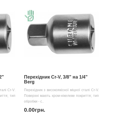
2"
Перехідник Cr-V, 3/8" на 1/4"
Berg
талі Cr-V.
Перехідник з високоякісної міцної сталі Cr-V.
иття; тип
Поверхні мають хром-нікелеве покриття; тип
обробки - с..
0.00грн.