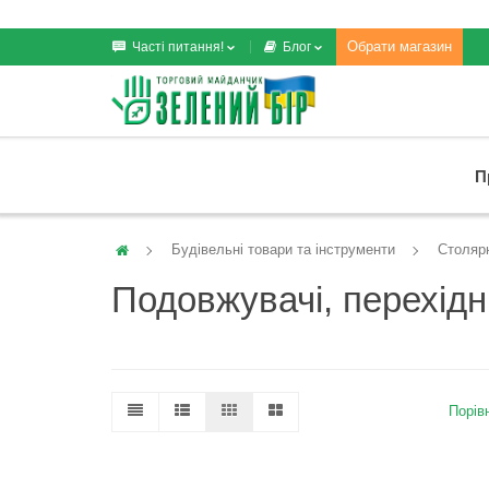
Обрати магазин
Часті питання!
Блог
П
Будівельні товари та інструменти
Столяр
Подовжувачі, перехідн
Порівн