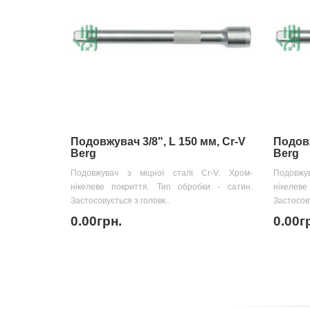
Подовжувач 3/8", L 150 мм, Cr-V
Подовж
Berg
Berg
Подовжувач з міцної сталі Cr-V. Хром-
Подовжу
нікелеве покриття. Тип обробки - сатин.
нікелев
Застосовується з головк..
Застосову
0.00грн.
0.00г