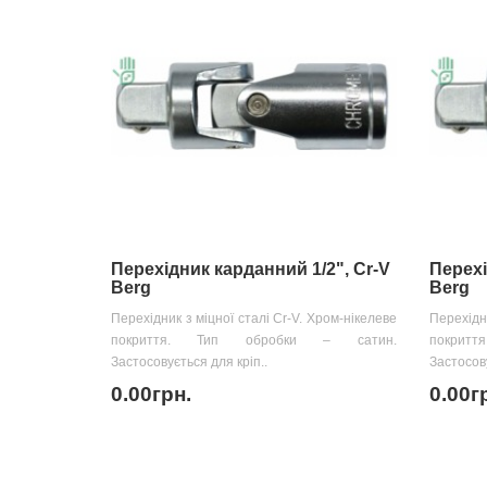
Перехідник карданний 1/2", Cr-V
Перехі
Berg
Berg
Перехідник з міцної сталі Cr-V. Хром-нікелеве
Перехідни
покриття. Тип обробки – сатин.
покрит
Застосовується для кріп..
Застосову
0.00грн.
0.00г