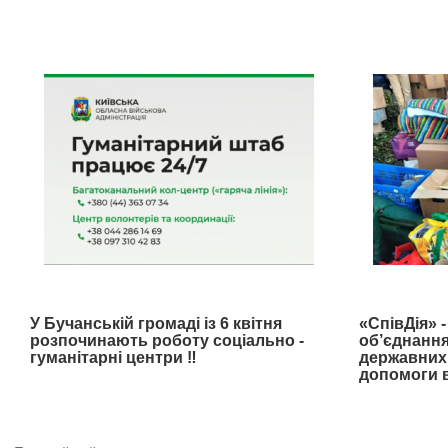
У Бучанській громаді із 6 квітня
«СпівДія» 
розпочинають роботу соціально -
об’єднання
гуманітарні центри ‼️
державних 
допомоги в