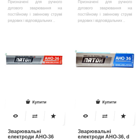
Призначені для ручного
Призначені для ручного
дугового зварювання на
дугового зварювання на
постійному і змінному струмі
постійному і змінному струмі
рядових і відповідальних ..
рядових і відповідальних ..
Купити
Купити
Зварювальні
Зварювальні
електроди АНО-36
електроди АНО-36, d