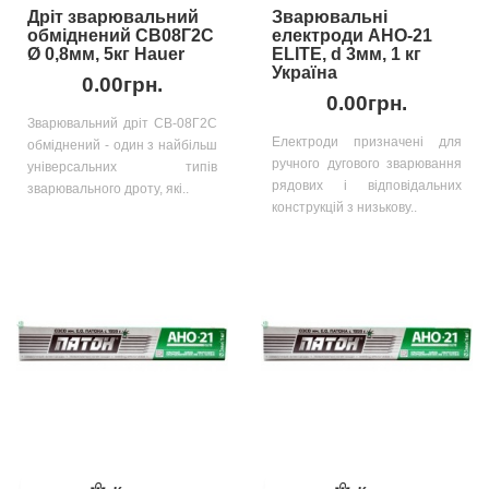
Дріт зварювальний
Зварювальні
обміднений СВ08Г2С
електроди АНО-21
Ø 0,8мм, 5кг Hauer
ELITE, d 3мм, 1 кг
Україна
0.00грн.
0.00грн.
Зварювальний дріт СВ-08Г2С
Електроди призначені для
обміднений - один з найбільш
ручного дугового зварювання
універсальних типів
рядових і відповідальних
зварювального дроту, які..
конструкцій з низькову..