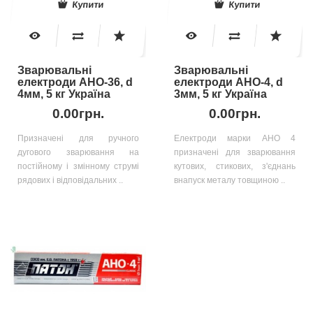
Купити
Купити
Зварювальні
Зварювальні
електроди АНО-36, d
електроди АНО-4, d
4мм, 5 кг Україна
3мм, 5 кг Україна
0.00грн.
0.00грн.
Призначені для ручного
Електроди марки АНО 4
дугового зварювання на
призначені для зварювання
постійному і змінному струмі
кутових, стикових, з'єднань
рядових і відповідальних ..
внапуск металу товщиною ..