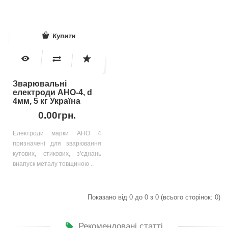
Купити
Зварювальні
електроди АНО-4, d
4мм, 5 кг Україна
0.00грн.
Електроди марки АНО 4
призначені для зварювання
кутових, стикових, з'єднань
внапуск металу товщиною ..
Показано від 0 до 0 з 0 (всього сторінок: 0)
Рекомендовані статті