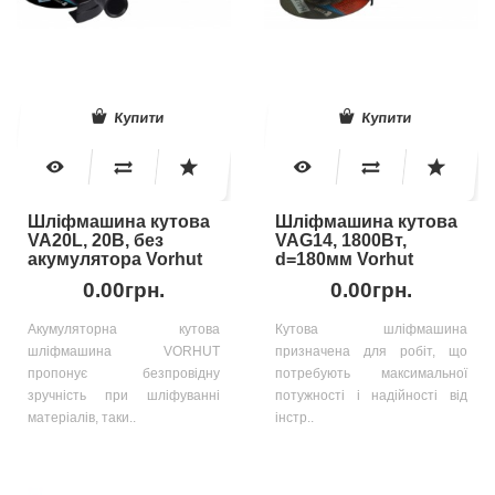
Купити
Купити
Шліфмашина кутова
Шліфмашина кутова
VA20L, 20В, без
VAG14, 1800Вт,
акумулятора Vorhut
d=180мм Vorhut
0.00грн.
0.00грн.
Акумуляторна кутова
Кутова шліфмашина
шліфмашина VORHUT
призначена для робіт, що
пропонує безпровідну
потребують максимальної
зручність при шліфуванні
потужності і надійності від
матеріалів, таки..
інстр..