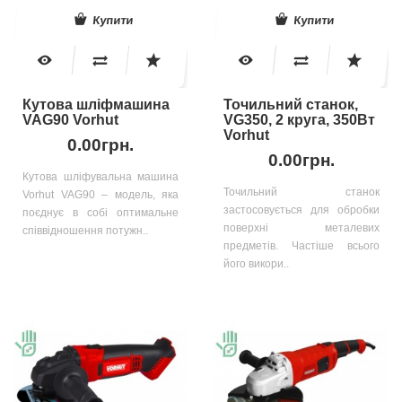
Купити
Купити
Кутова шліфмашина
Точильний станок,
VAG90 Vorhut
VG350, 2 круга, 350Вт
Vorhut
0.00грн.
0.00грн.
Кутова шліфувальна машина
Точильний станок
Vorhut VAG90 – модель, яка
застосовується для обробки
поєднує в собі оптимальне
поверхні металевих
співвідношення потужн..
предметів. Частіше всього
його викори..