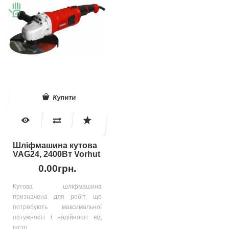
Купити
Шліфмашина кутова
VAG24, 2400Вт Vorhut
0.00грн.
Кутова шліфмашина
призначена для робіт, що
потребують максимальної
потужності і надійності від
інстр..