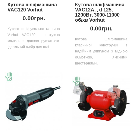
Кутова шліфмашина
Кутова шліфмашина
VAG120 Vorhut
VAG12A, , d 125,
1200Вт, 3000-11000
0.00грн.
об/хв Vorhut
0.00грн.
Кутова шліфувальна машина
Vorhut VAG120 – потужна
Кутова шліфмашина
модель з довгою рукояткою.
класичної конструкції з
Ідеальний вибір для шлі..
надійним двигуном з мідною
обмоткою, якісними
шестернями, ..