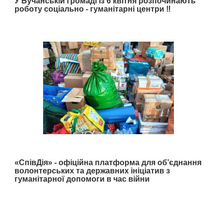
У Бучанській громаді із 6 квітня розпочинають
роботу соціально - гуманітарні центри ‼️
«СпівДія» - офіційна платформа для об’єднання
волонтерських та державних ініціатив з
гуманітарної допомоги в час війни