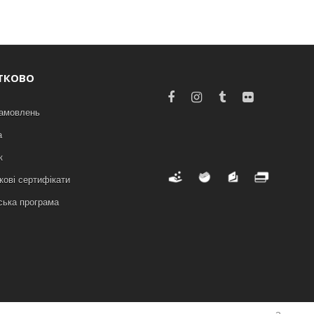
ТКОВО
замовлень
а
к
ові сертифікати
ська програма