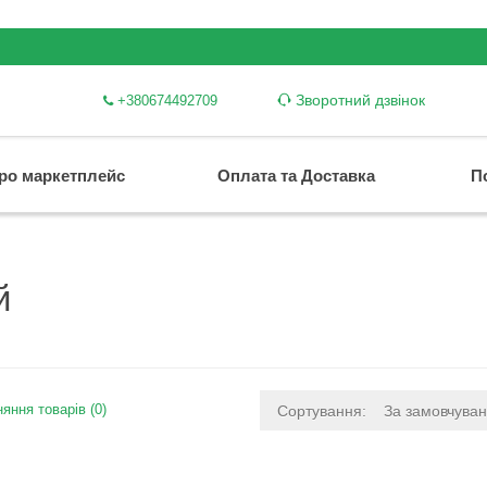
Зворотний дзвінок
+380674492709
ро маркетплейс
Оплата та Доставка
П
й
яння товарів (0)
Сортування:
За замовчува