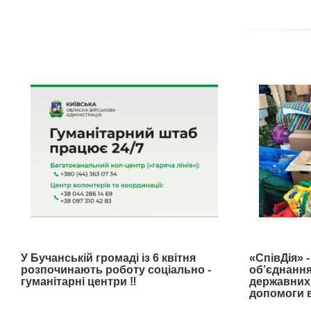
У Бучанській громаді із 6 квітня
«СпівДія» 
розпочинають роботу соціально -
об’єднання
гуманітарні центри ‼️
державних 
допомоги в