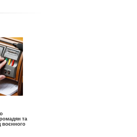
о
громадян та
од воєнного