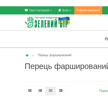
Обрати магазин
Часті питання!
Блог
П
Перець фарширований
Перець фаршировани
Порівн