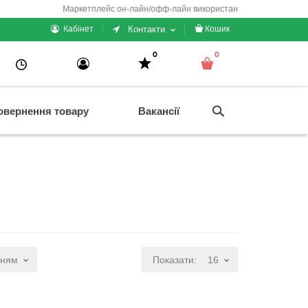
Маркетплейс он-лайн/офф-лайн використання + електронні каси/
Контакти
Кабінет
Кошик
0
0
овернення товару
Вакансії
нням
Показати:
16