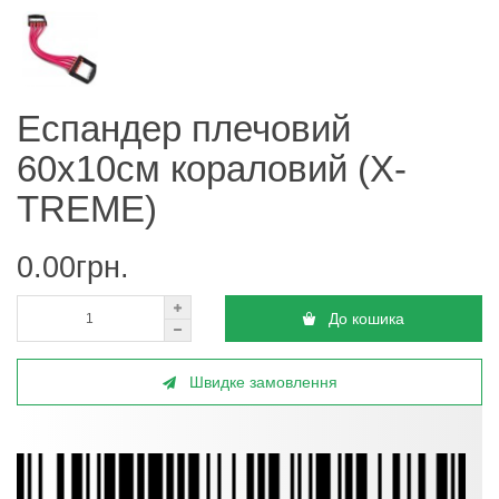
Еспандер плечовий
60x10см кораловий (X-
TREME)
0.00грн.
До кошика
Швидке замовлення