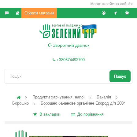
Маркетплейс он-лайн/офф-л
Обрати магазин
Зворотний дзвінок
+380674492709
Пошук
Продукти харчування, напої
Бакалія
Борошно
Борошно бананове органічне Екород д/п 200г
В закладки
До порівняння