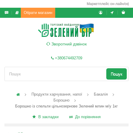
Маркетплейс он-лайн/офф-ла
Обрати магазин
Зворотний дзвінок
+380674492709
Пошук
Продукти харчування, напої
Бакалія
Борошно
Борошно із спельти цільнозернове Зелений млин м/у 1кг
В закладки
До порівняння