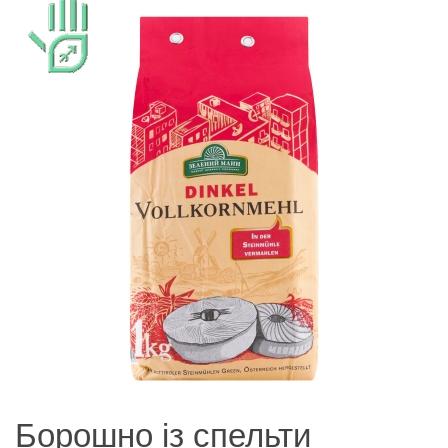
Борошно із спельти