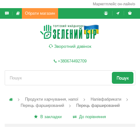
Маркетплейс он-лайн/офф-л
Обрати магазин
Зворотний дзвінок
+380674492709
Пошук
Продукти харчування, напої
Напівфабрикати
Перець фарширований
Перець фарширований
В закладки
До порівняння