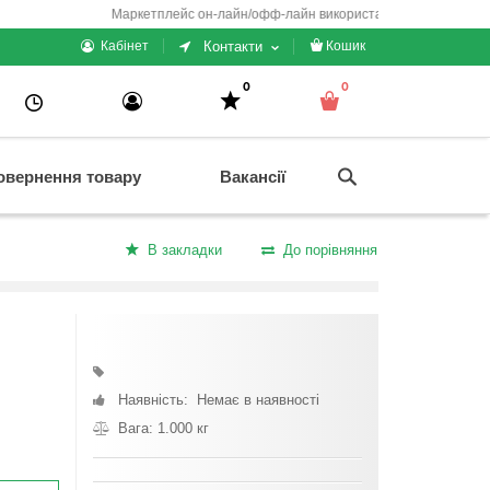
Маркетплейс он-лайн/офф-лайн використання + електронні кас
Контакти
Кабінет
Кошик
0
0
овернення товару
Вакансії
В закладки
До порівняння
Наявність: Немає в наявності
Вага: 1.000 кг