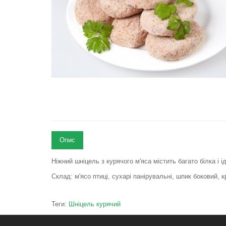
Опис
Ніжний шніцель з курячого м'яса містить багато білка і
Склад: м'ясо птиці, сухарі панірувальні, шпик боковий, к
Теги:
Шніцель курячий