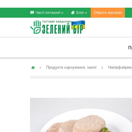
Обрати магазин
Часті питання!
Блог
П
Продукти харчування, напої
Напівфабрик