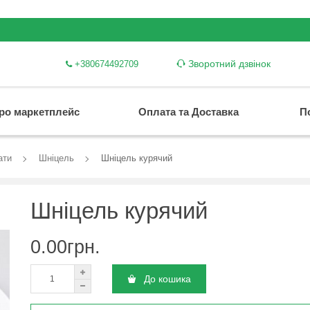
Зворотний дзвінок
+380674492709
ро маркетплейс
Оплата та Доставка
П
ати
Шніцель
Шніцель курячий
Шніцель курячий
0.00грн.
До кошика