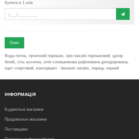
Купити в 1 клік
Опис
Вода питна, гірчичний порошок, хрін васабі порошковий, цукор
білий, cіль кухонна, олія соняшникова рафінована дезодорована,
оцет спиртовий, консервант - бензоат натрію, перець чорний
ІНФОРМАЦІЯ
Будівельні магазини
Продовольчі магазини
Поставщики