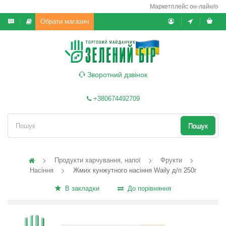
Маркетплейс он-лайн/офф-л
Обрати магазин
Зворотний дзвінок
+380674492709
Пошук
Продукти харчування, напої
Фрукти
Насіння
Жмих кунжутного насіння Waily д/п 250г
В закладки
До порівняння