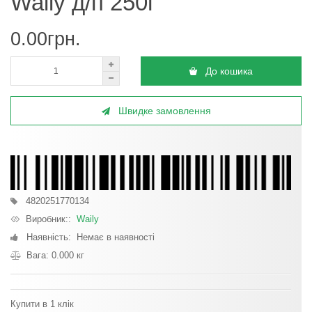
Waily д/п 250г
0.00грн.
До кошика
Швидке замовлення
4820251770134
Виробник::
Waily
Наявність: Немає в наявності
Вага: 0.000 кг
Купити в 1 клік