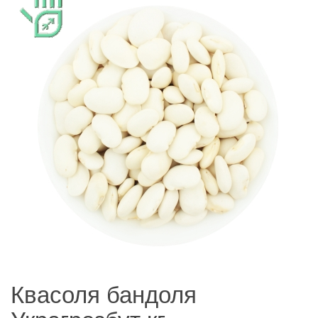
Квасоля бандоля