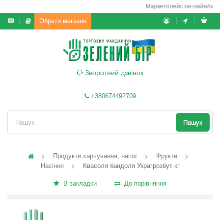
Маркетплейс он-лайн/офф-л
Обрати магазин
Зворотний дзвінок
+380674492709
Пошук
Продукти харчування, напої
Фрукти
Насіння
Квасоля бандоля Украгрозбут кг
В закладки
До порівняння