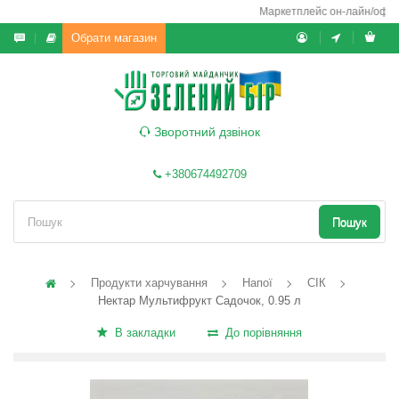
Маркетплейс он-лайн/офф-ла
Обрати магазин
Зворотний дзвінок
+380674492709
Пошук
Продукти харчування
Напої
СІК
Нектар Мультифрукт Садочок, 0.95 л
В закладки
До порівняння