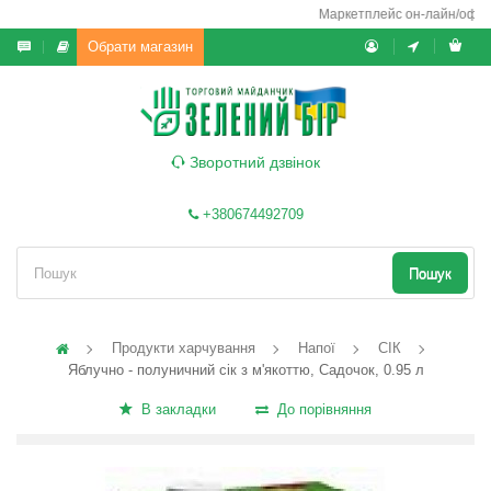
Маркетплейс он-лайн/офф-ла
Обрати магазин
Зворотний дзвінок
+380674492709
Пошук
Продукти харчування
Напої
СІК
Яблучно - полуничний сік з м'якоттю, Садочок, 0.95 л
В закладки
До порівняння