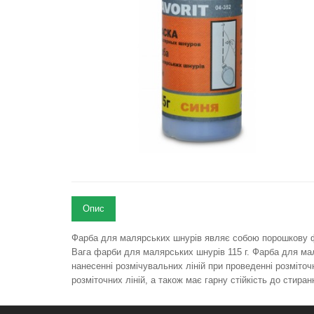
Опис
Фарба для малярських шнурів являє собою порошкову фа
Вага фарби для малярських шнурів 115 г. Фарба для м
нанесенні розмічувальних ліній при проведенні розміточ
розміточних ліній, а також має гарну стійкість до стиран