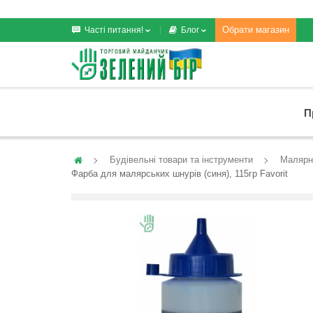
Обрати магазин
Часті питання!
Блог
П
Будівельні товари та інструменти
Малярн
Фарба для малярських шнурів (синя), 115гр Favorit