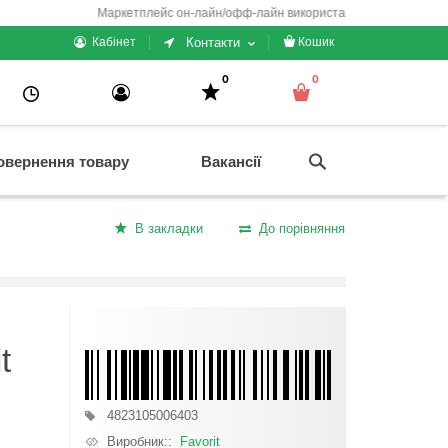
Маркетплейс он-лайн/офф-лайн використання + електронні кас
Контакти
Кабінет
Кошик
0
0
овернення товару
Вакансії
В закладки
До порівняння
t
4823105006403
Виробник::
Favorit