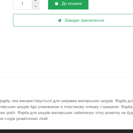
До кошика
Швидке замовлення
рбу, яка використовується для заправки малярських шнурів. Фарба для 
алярських шнурів йде упакованою в пластикову пляшку з кришкою. Фарба
них робіт. Фарба для шнурів малярських забезпечує чітку розмітку на бу
ня слідів розміточних ліній.